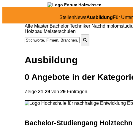
Stellen
News
Ausbildung
Für Unte
Alle
Master
Bachelor
Techniker
Nachdimplomstudi
Holzbau
Meisterschulen
Ausbildung
0
Angebote in
der Kategor
Zeige
21-29
von
29
Einträgen.
Bachelor-Studiengang Holztechnik