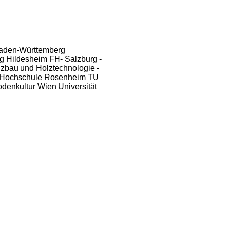
aden-Württemberg
ng Hildesheim
FH- Salzburg -
Holzbau und Holztechnologie -
 Hochschule Rosenheim
TU
Bodenkultur Wien
Universität