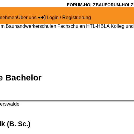
FORUM-HOLZBAU
FORUM-HOLZ
rnehmen
Über uns
Login / Registrierung
um
Bauhandwerkerschulen
Fachschulen
HTL-HBLA
Kolleg und
ie
Bachelor
 (B. Sc.)