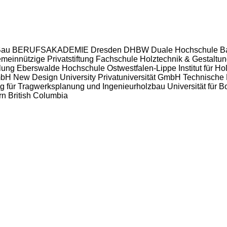
Bau
BERUFSAKADEMIE Dresden
DHBW Duale Hochschule B
einnützige Privatstiftung
Fachschule Holztechnik & Gestaltu
klung Eberswalde
Hochschule Ostwestfalen-Lippe
Institut für 
mbH
New Design University Privatuniversität GmbH
Technische
lung für Tragwerksplanung und Ingenieurholzbau
Universität für 
rn British Columbia