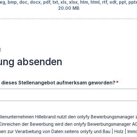
eg, bmp, doc, docx, pdf, txt, xls, xlsx, htm, html, rtf, odt, ppt, ppt
20.00 MB
t
ung absenden
erforde
uf dieses Stellenangebot aufmerksam geworden?
*
bilienunternehmen Hillebrand nutzt den onlyfy Bewerbungsmanager 
 Einreichen der Bewerbung wird den onlyfy Bewerbungsmanager
A
nen zur Verarbeitung von Daten seitens onlyfy und Bau | Holz | Im