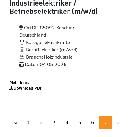
Industrieelektriker
/
Betriebselektriker (m
/w
/d)
Ort
DE-85092 Kösching
Deutschland
Kategorie
Fachkräfte
Beruf
Elektriker (m/w/d)
Branche
Holzindustrie
Datum
04.05.2026
Mehr Infos
Download PDF
«
1
2
3
4
5
6
7
»