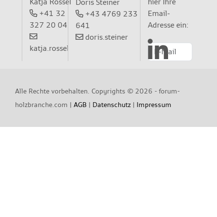
Katja Rossel
hier Ihre
Doris Steiner
+41 32
Email-
+43 4769 233
327 20 04
Adresse ein:
641
doris.steiner
katja.rossel
Alle Rechte vorbehalten. Copyrights ©
2026 - forum-
holzbranche.com |
AGB
|
Datenschutz
|
Impressum