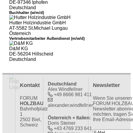
DE-97346 Iphofen
Deutschland
Buchhalter (w/m/d)
Hutter Holzindustrie GmbH
AT-5582 St.Michael Lungau
Österreich
Vertriebsmitarbeiter Außendienst (m/w/d)
D&M KG
DE-56204 Hillscheid
Deutschland
Deutschland
Kontakt
Newsletter
Alex Windfellner
+49 8666 981 411
FORUM
Wenn Sie unseren
HOLZBAU
FORUM HOLZBA
alexander.windfellner
Bahnhofplatz
Newsletter abonni
1
möchten, tragen Si
Österreich + Italien
:
2502 Biel,
Ihre Email-Adresse
Doris Steiner
Schweiz
+43 4769 233 641