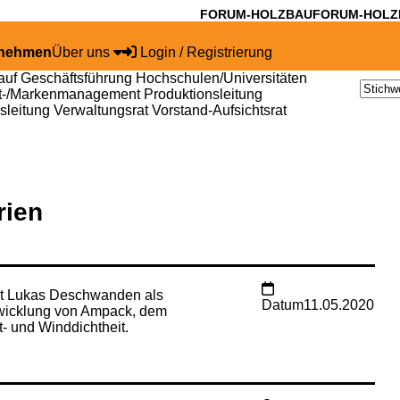
FORUM-HOLZBAU
FORUM-HOLZ
rnehmen
Über uns
Login / Registrierung
auf
Geschäftsführung
Hochschulen/Universitäten
t-/Markenmanagement
Produktionsleitung
bsleitung
Verwaltungsrat
Vorstand-Aufsichtsrat
rien
et Lukas Deschwanden als
Datum
11.05.2020
twicklung von Ampack, dem
t- und Winddichtheit.