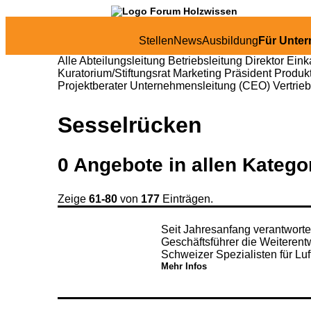
Stellen
News
Ausbildung
Für Unte
Alle
Abteilungsleitung
Betriebsleitung
Direktor
Eink
Kuratorium/Stiftungsrat
Marketing
Präsident
Produk
Projektberater
Unternehmensleitung (CEO)
Vertrie
Sesselrücken
0
Angebote in
allen Katego
Zeige
61-80
von
177
Einträgen.
Seit Jahresanfang verantwort
Geschäftsführer die Weiteren
Schweizer Spezialisten für Luf
Mehr Infos