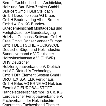
Berner Fachhochschule Architektur,
Holz und Bau
Bien-Zenker GmbH
BMFcert GmbH
BMI Steildach
GmbH
Boss Holzbau AG
Braas
GmbH
Bruderverlag Albert Bruder
GmbH & Co. KG
Bundes-
Gütegemeinschaft Montagebau und
Fertighäuser e.V
Bundestagung
Holzbau
Compass Software GmbH
Cree GmbH
Danzer Veneer Europe
GmbH
DEUTSCHE ROCKWOOL
Deutsche Säge- und Holzindustrie
Bundesverband e.V
Deutscher
Holzwirtschaftsrat e.V. (DHWR)
DHV Deutscher
Holzfertigbauverband e.V.
Dietrich
Isol AG
Dietrich's Technology
GmbH
DIY Element System GmbH
DRUTEX S.A.
ELK Fertighaus
GmbH
Erlus AG
ERNE AG Holzbau
Eternit AG
EUROBAUSTOFF
Handelsgesellschaft mbH & Co. KG
Europäischer Fertigbauverband e.V.
Fachverband der Holzindustrie
Österreichs
Fachverband Tischler