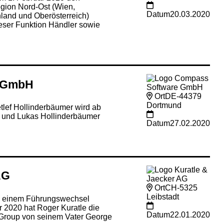
egion Nord-Ost (Wien,
Datum
20.03.2020
land und Oberösterreich)
eser Funktion Händler sowie
 GmbH
Ort
DE-44379
Dortmund
etlef Hollinderbäumer wird ab
p und Lukas Hollinderbäumer
Datum
27.02.2020
AG
Ort
CH-5325
Leibstadt
 zu einem Führungswechsel
 2020 hat Roger Kuratle die
Datum
22.01.2020
 Group von seinem Vater George