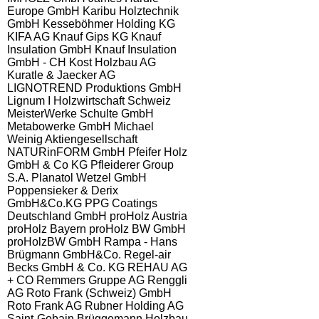
Europe GmbH
Karibu Holztechnik
GmbH
Kesseböhmer Holding KG
KIFA AG
Knauf Gips KG
Knauf
Insulation GmbH
Knauf Insulation
GmbH - CH
Kost Holzbau AG
Kuratle & Jaecker AG
LIGNOTREND Produktions GmbH
Lignum I Holzwirtschaft Schweiz
MeisterWerke Schulte GmbH
Metabowerke GmbH
Michael
Weinig Aktiengesellschaft
NATURinFORM GmbH
Pfeifer Holz
GmbH & Co KG
Pfleiderer Group
S.A.
Planatol Wetzel GmbH
Poppensieker & Derix
GmbH&Co.KG
PPG Coatings
Deutschland GmbH
proHolz Austria
proHolz Bayern
proHolz BW GmbH
proHolzBW GmbH
Rampa - Hans
Brügmann GmbH&Co.
Regel-air
Becks GmbH & Co. KG
REHAU AG
+ CO
Remmers Gruppe AG
Renggli
AG
Roto Frank (Schweiz) GmbH
Roto Frank AG
Rubner Holding AG
Saint-Gobain Brüggemann Holzbau