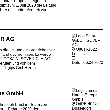
Arbonia Gruppe auf eigenen
ibt zum 1. Juli 2020 die Leitung
rer und Leiter Vertrieb von
ER AG
Ort
CH-1522
n die Leitung des Vertriebes von
Lucens
hland übernommen. Er wurde
AINT-GOBAIN ISOVER G+H AG
Datum
06.04.2020
berufen und von dem
ain Rigips GmbH zum
ope GmbH
Ort
DE-40474
Christoph Ernst im Team von
Düsseldorf
am 1. Februar 2020 den