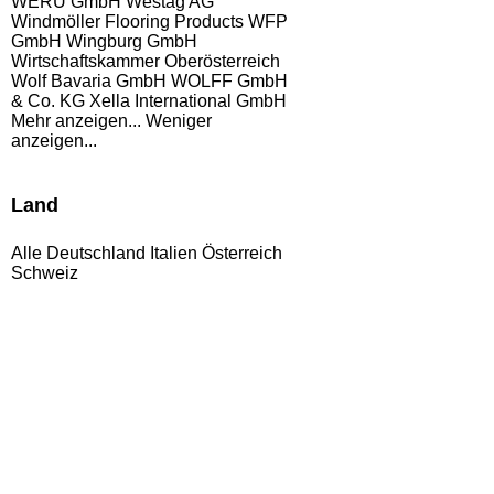
WERU GmbH
Westag AG
Windmöller Flooring Products WFP
GmbH
Wingburg GmbH
Wirtschaftskammer Oberösterreich
Wolf Bavaria GmbH
WOLFF GmbH
& Co. KG
Xella International GmbH
Mehr anzeigen...
Weniger
anzeigen...
Land
Alle
Deutschland
Italien
Österreich
Schweiz