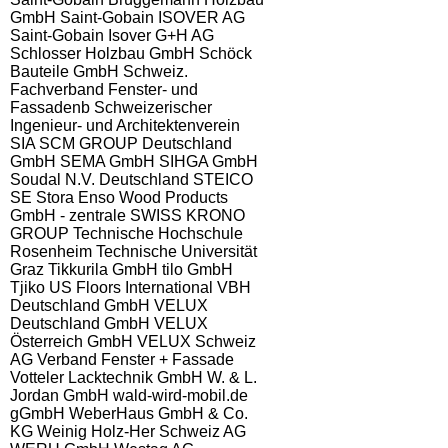
GmbH
Saint-Gobain ISOVER AG
Saint-Gobain Isover G+H AG
Schlosser Holzbau GmbH
Schöck
Bauteile GmbH
Schweiz.
Fachverband Fenster- und
Fassadenb
Schweizerischer
Ingenieur- und Architektenverein
SIA
SCM GROUP Deutschland
GmbH
SEMA GmbH
SIHGA GmbH
Soudal N.V. Deutschland
STEICO
SE
Stora Enso Wood Products
GmbH - zentrale
SWISS KRONO
GROUP
Technische Hochschule
Rosenheim
Technische Universität
Graz
Tikkurila GmbH
tilo GmbH
Tjiko
US Floors International
VBH
Deutschland GmbH
VELUX
Deutschland GmbH
VELUX
Österreich GmbH
VELUX Schweiz
AG
Verband Fenster + Fassade
Votteler Lacktechnik GmbH
W. & L.
Jordan GmbH
wald-wird-mobil.de
gGmbH
WeberHaus GmbH & Co.
KG
Weinig Holz-Her Schweiz AG