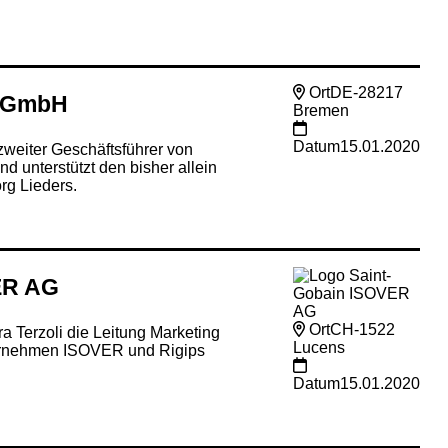
Ort
DE-28217
k GmbH
Bremen
Datum
15.01.2020
zweiter Geschäftsführer von
d unterstützt den bisher allein
rg Lieders.
ER AG
Ort
CH-1522
ra Terzoli die Leitung Marketing
Lucens
ernehmen ISOVER und Rigips
Datum
15.01.2020