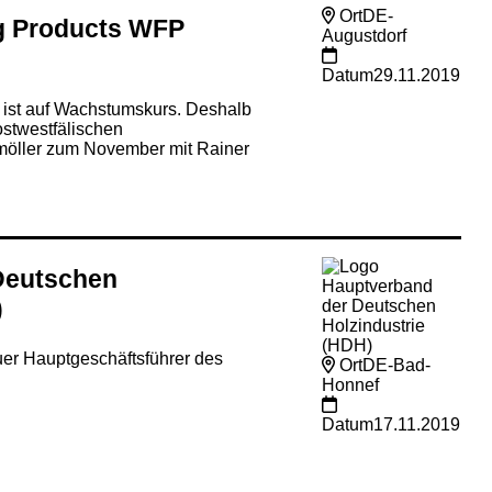
Ort
DE-
g Products WFP
Augustdorf
Datum
29.11.2019
 ist auf Wachstumskurs. Deshalb
ostwestfälischen
möller zum November mit Rainer
Deutschen
)
er Hauptgeschäftsführer des
Ort
DE-Bad-
Honnef
Datum
17.11.2019