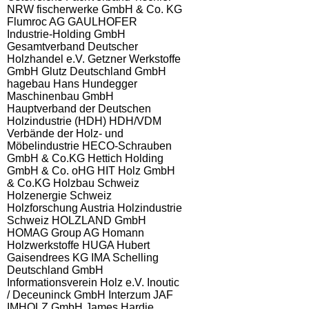
NRW
fischerwerke GmbH & Co. KG
Flumroc AG
GAULHOFER
Industrie-Holding GmbH
Gesamtverband Deutscher
Holzhandel e.V.
Getzner Werkstoffe
GmbH
Glutz Deutschland GmbH
hagebau
Hans Hundegger
Maschinenbau GmbH
Hauptverband der Deutschen
Holzindustrie (HDH)
HDH/VDM
Verbände der Holz- und
Möbelindustrie
HECO-Schrauben
GmbH & Co.KG
Hettich Holding
GmbH & Co. oHG
HIT Holz GmbH
& Co.KG
Holzbau Schweiz
Holzenergie Schweiz
Holzforschung Austria
Holzindustrie
Schweiz
HOLZLAND GmbH
HOMAG Group AG
Homann
Holzwerkstoffe
HUGA Hubert
Gaisendrees KG
IMA Schelling
Deutschland GmbH
Informationsverein Holz e.V.
Inoutic
/ Deceuninck GmbH
Interzum
JAF
IMHOLZ GmbH
James Hardie