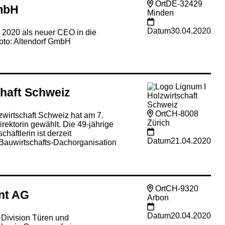
Ort
DE-32429
mbH
Minden
Datum
30.04.2020
l 2020 als neuer CEO in die
Foto: Altendorf GmbH
chaft Schweiz
Ort
CH-8008
wirtschaft Schweiz hat am 7.
Zürich
irektorin gewählt. Die 49-jährige
haftlerin ist derzeit
Datum
21.04.2020
r Bauwirtschafts-Dachorganisation
Ort
CH-9320
nt AG
Arbon
Datum
20.04.2020
r Division Türen und