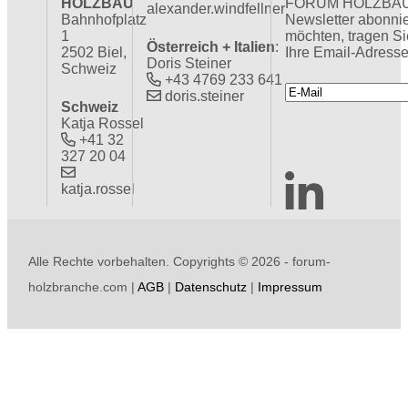
HOLZBAU
FORUM HOLZBA
alexander.windfellner
Bahnhofplatz
Newsletter abonni
1
möchten, tragen Si
Österreich + Italien
:
2502 Biel,
Ihre Email-Adresse
Doris Steiner
Schweiz
+43 4769 233 641
doris.steiner
Schweiz
Katja Rossel
+41 32
327 20 04
katja.rossel
Alle Rechte vorbehalten. Copyrights ©
2026 - forum-
holzbranche.com |
AGB
|
Datenschutz
|
Impressum