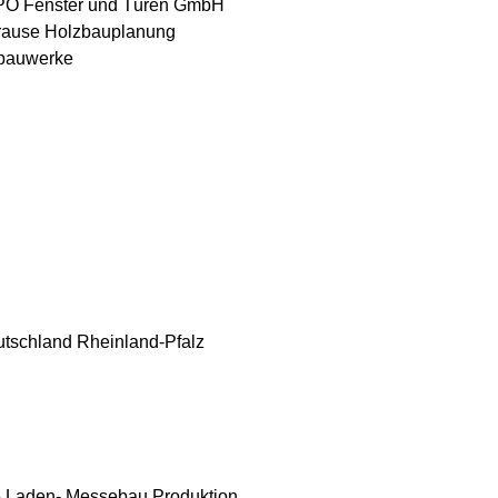
O Fenster und Türen GmbH
rause Holzbauplanung
zbauwerke
utschland
Rheinland-Pfalz
e
Laden- Messebau
Produktion