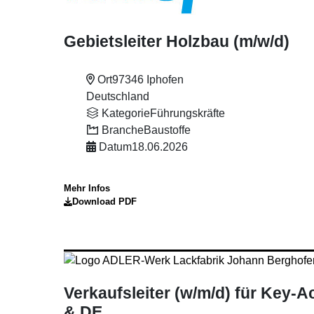
Gebietsleiter Holzbau (m
/w
/d)
Ort
97346 Iphofen
Deutschland
Kategorie
Führungskräfte
Branche
Baustoffe
Datum
18.06.2026
Mehr Infos
Download PDF
Verkaufsleiter (w
/m
/d) für Key-A
& DE