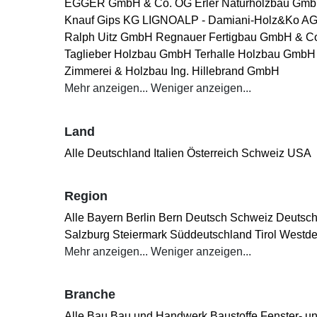
EGGER GmbH & Co. OG
Erler Naturholzbau Gm
Knauf Gips KG
LIGNOALP - Damiani-Holz&Ko A
Ralph Uitz GmbH
Regnauer Fertigbau GmbH & C
Taglieber Holzbau GmbH
Terhalle Holzbau GmbH
Zimmerei & Holzbau Ing. Hillebrand GmbH
Mehr anzeigen...
Weniger anzeigen...
Land
Alle
Deutschland
Italien
Österreich
Schweiz
USA
Region
Alle
Bayern
Berlin
Bern
Deutsch Schweiz
Deutsch
Salzburg
Steiermark
Süddeutschland
Tirol
Westde
Mehr anzeigen...
Weniger anzeigen...
Branche
Alle
Bau
Bau und Handwerk
Baustoffe
Fenster- u