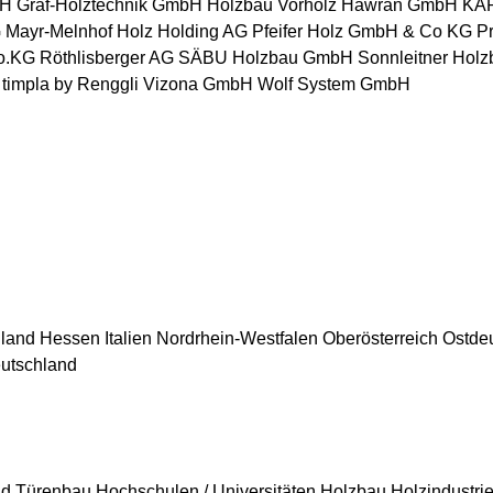
bH
Graf-Holztechnik GmbH
Holzbau Vorholz Hawran GmbH
KAP
G
Mayr-Melnhof Holz Holding AG
Pfeifer Holz GmbH & Co KG
P
o.KG
Röthlisberger AG
SÄBU Holzbau GmbH
Sonnleitner Hol
timpla by Renggli
Vizona GmbH
Wolf System GmbH
land
Hessen
Italien
Nordrhein-Westfalen
Oberösterreich
Ostde
utschland
nd Türenbau
Hochschulen / Universitäten
Holzbau
Holzindustri