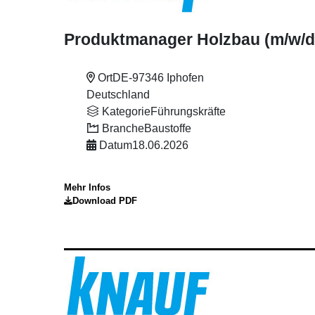
Produktmanager Holzbau (m
/w
/d
Ort
DE-97346 Iphofen
Deutschland
Kategorie
Führungskräfte
Branche
Baustoffe
Datum
18.06.2026
Mehr Infos
Download PDF