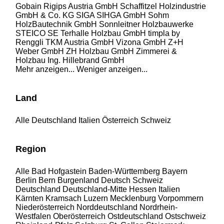
Gobain Rigips Austria GmbH
Schaffitzel Holzindustrie
GmbH & Co. KG
SIGA
SIHGA GmbH
Sohm
HolzBautechnik GmbH
Sonnleitner Holzbauwerke
STEICO SE
Terhalle Holzbau GmbH
timpla by
Renggli
TKM Austria GmbH
Vizona GmbH
Z+H
Weber GmbH
ZH Holzbau GmbH
Zimmerei &
Holzbau Ing. Hillebrand GmbH
Mehr anzeigen...
Weniger anzeigen...
Land
Alle
Deutschland
Italien
Österreich
Schweiz
Region
Alle
Bad Hofgastein
Baden-Württemberg
Bayern
Berlin
Bern
Burgenland
Deutsch Schweiz
Deutschland
Deutschland-Mitte
Hessen
Italien
Kärnten
Kramsach
Luzern
Mecklenburg Vorpommern
Niederösterreich
Norddeutschland
Nordrhein-
Westfalen
Oberösterreich
Ostdeutschland
Ostschweiz