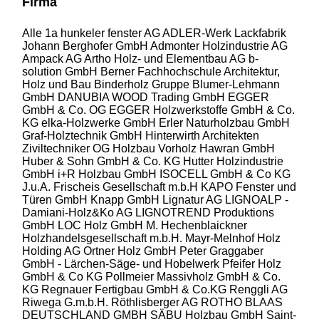
Firma
Alle
1a hunkeler fenster AG
ADLER-Werk Lackfabrik
Johann Berghofer GmbH
Admonter Holzindustrie AG
Ampack AG
Artho Holz- und Elementbau AG
b-
solution GmbH
Berner Fachhochschule Architektur,
Holz und Bau
Binderholz Gruppe
Blumer-Lehmann
GmbH
DANUBIA WOOD Trading GmbH
EGGER
GmbH & Co. OG
EGGER Holzwerkstoffe GmbH & Co.
KG
elka-Holzwerke GmbH
Erler Naturholzbau GmbH
Graf-Holztechnik GmbH
Hinterwirth Architekten
Ziviltechniker OG
Holzbau Vorholz Hawran GmbH
Huber & Sohn GmbH & Co. KG
Hutter Holzindustrie
GmbH
i+R Holzbau GmbH
ISOCELL GmbH & Co KG
J.u.A. Frischeis Gesellschaft m.b.H
KAPO Fenster und
Türen GmbH
Knapp GmbH
Lignatur AG
LIGNOALP -
Damiani-Holz&Ko AG
LIGNOTREND Produktions
GmbH
LOC Holz GmbH
M. Hechenblaickner
Holzhandelsgesellschaft m.b.H.
Mayr-Melnhof Holz
Holding AG
Ortner Holz GmbH
Peter Graggaber
GmbH - Lärchen-Säge- und Hobelwerk
Pfeifer Holz
GmbH & Co KG
Pollmeier Massivholz GmbH & Co.
KG
Regnauer Fertigbau GmbH & Co.KG
Renggli AG
Riwega G.m.b.H.
Röthlisberger AG
ROTHO BLAAS
DEUTSCHLAND GMBH
SÄBU Holzbau GmbH
Saint-