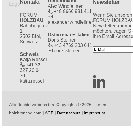
Deutschland
Kontakt
Newsletter
Alex Windfellner
+49 8666 981 411
FORUM
Wenn Sie unseren
HOLZBAU
FORUM HOLZBA
alexander.windfellner
Bahnhofplatz
Newsletter abonni
1
möchten, tragen Si
Österreich + Italien
:
2502 Biel,
Ihre Email-Adresse
Doris Steiner
Schweiz
+43 4769 233 641
doris.steiner
Schweiz
Katja Rossel
+41 32
327 20 04
katja.rossel
Alle Rechte vorbehalten. Copyrights ©
2026 - forum-
holzbranche.com |
AGB
|
Datenschutz
|
Impressum