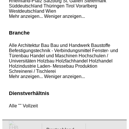
Rheinland-Pfalz
Salzburg
St. Gallen
Steiermark
Süddeutschland
Thüringen
Tirol
Vorarlberg
Westdeutschland
Wien
Mehr anzeigen...
Weniger anzeigen...
Branche
Alle
Architektur
Bau
Bau und Handwerk
Baustoffe
Befestigungstechnik - Verbindungsmittel
Fenster- und
Türenbau
Handel und Maschinen
Hochschulen /
Universitäten
Holzbau
Holzfachhandel
Holzhandel
Holzindustrie
Laden- Messebau
Produktion
Schreinerei / Tischlerei
Mehr anzeigen...
Weniger anzeigen...
Dienstverhältnis
Alle
""
Vollzeit