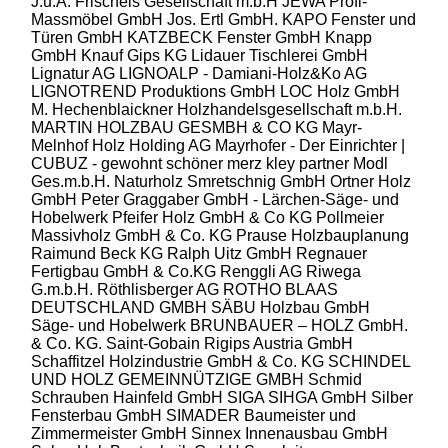
J.u.A. Frischeis Gesellschaft m.b.H
JEWA Profi-
Massmöbel GmbH
Jos. Ertl GmbH.
KAPO Fenster und
Türen GmbH
KATZBECK Fenster GmbH
Knapp
GmbH
Knauf Gips KG
Lidauer Tischlerei GmbH
Lignatur AG
LIGNOALP - Damiani-Holz&Ko AG
LIGNOTREND Produktions GmbH
LOC Holz GmbH
M. Hechenblaickner Holzhandelsgesellschaft m.b.H.
MARTIN HOLZBAU GESMBH & CO KG
Mayr-
Melnhof Holz Holding AG
Mayrhofer - Der Einrichter |
CUBUZ - gewohnt schöner
merz kley partner
Modl
Ges.m.b.H.
Naturholz Smretschnig GmbH
Ortner Holz
GmbH
Peter Graggaber GmbH - Lärchen-Säge- und
Hobelwerk
Pfeifer Holz GmbH & Co KG
Pollmeier
Massivholz GmbH & Co. KG
Prause Holzbauplanung
Raimund Beck KG
Ralph Uitz GmbH
Regnauer
Fertigbau GmbH & Co.KG
Renggli AG
Riwega
G.m.b.H.
Röthlisberger AG
ROTHO BLAAS
DEUTSCHLAND GMBH
SÄBU Holzbau GmbH
Säge- und Hobelwerk BRUNBAUER – HOLZ GmbH.
& Co. KG.
Saint-Gobain Rigips Austria GmbH
Schaffitzel Holzindustrie GmbH & Co. KG
SCHINDEL
UND HOLZ GEMEINNÜTZIGE GMBH
Schmid
Schrauben Hainfeld GmbH
SIGA
SIHGA GmbH
Silber
Fensterbau GmbH
SIMADER Baumeister und
Zimmermeister GmbH
Sinnex Innenausbau GmbH