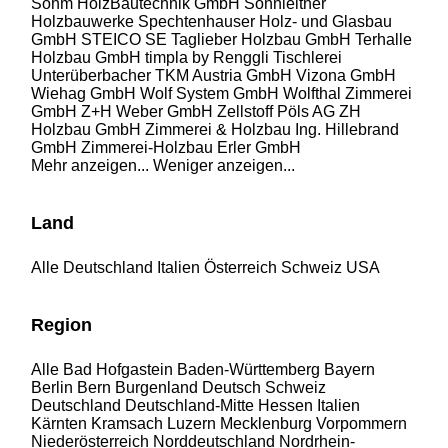
Sohm HolzBautechnik GmbH
Sonnleitner
Holzbauwerke
Spechtenhauser Holz- und Glasbau
GmbH
STEICO SE
Taglieber Holzbau GmbH
Terhalle
Holzbau GmbH
timpla by Renggli
Tischlerei
Unterüberbacher
TKM Austria GmbH
Vizona GmbH
Wiehag GmbH
Wolf System GmbH
Wolfthal Zimmerei
GmbH
Z+H Weber GmbH
Zellstoff Pöls AG
ZH
Holzbau GmbH
Zimmerei & Holzbau Ing. Hillebrand
GmbH
Zimmerei-Holzbau Erler GmbH
Mehr anzeigen...
Weniger anzeigen...
Land
Alle
Deutschland
Italien
Österreich
Schweiz
USA
Region
Alle
Bad Hofgastein
Baden-Württemberg
Bayern
Berlin
Bern
Burgenland
Deutsch Schweiz
Deutschland
Deutschland-Mitte
Hessen
Italien
Kärnten
Kramsach
Luzern
Mecklenburg Vorpommern
Niederösterreich
Norddeutschland
Nordrhein-