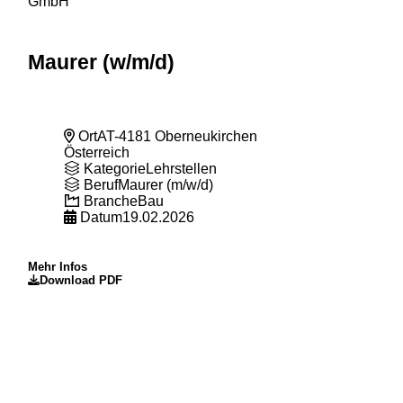
Maurer (w
/m
/d)
Ort
AT-4181 Oberneukirchen
Österreich
Kategorie
Lehrstellen
Beruf
Maurer (m/w/d)
Branche
Bau
Datum
19.02.2026
Mehr Infos
Download PDF