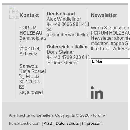
Deutschland
Kontakt
Newsletter
Alex Windfellner
+49 8666 981 411
FORUM
Wenn Sie unseren
HOLZBAU
FORUM HOLZBA
alexander.windfellner
Bahnhofplatz
Newsletter abonni
1
möchten, tragen Si
Österreich + Italien
:
2502 Biel,
Ihre Email-Adresse
Doris Steiner
Schweiz
+43 4769 233 641
doris.steiner
Schweiz
Katja Rossel
+41 32
327 20 04
katja.rossel
Alle Rechte vorbehalten. Copyrights ©
2026 - forum-
holzbranche.com |
AGB
|
Datenschutz
|
Impressum