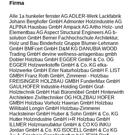
Firma
Alle
1a hunkeler fenster AG
ADLER-Werk Lackfabrik
Johann Berghofer GmbH
Admonter Holzindustrie AG
ALPINA Hausbau GmbH
Ampack AG
Artho Holz- und
Elementbau AG
Aspect Structural Engineers AG
b-
solution GmbH
Berner Fachhochschule Architektur,
Holz und Bau
Binderholz Gruppe
Blumer-Lehmann
GmbH
BMFcert GmbH
D&M KG
DANUBIA WOOD
Trading GmbH
devine wellness-anlagenbau gmbh
Dobler Holzbau GmbH
EGGER GmbH & Co. OG
EGGER Holzwerkstoffe GmbH & Co. KG
elka-
Holzwerke GmbH
Erler Naturholzbau GmbH
F. LIST
GMBH
Franz Roth GmbH, Zimmerei - Holzbau
FREISINGER HOLZBAU GMBH
FunderMax GmbH
GAULHOFER Industrie-Holding GmbH
Graf-
Holztechnik GmbH
Hali Büromöbel GmbH
Hinterwirth
Architekten Ziviltechniker OG
HOLZBAU HOFER
GMBH
Holzbau Vorholz Hawran GmbH
Holzbau
Willibald Longin GmbH
Holzbau-Zimmerei
Hacksteiner GmbH
Huber & Sohn GmbH & Co. KG
Hutter Holzindustrie GmbH
i+R Holzbau GmbH
ILLMER Holzmanufaktur GmbH & CO KG
INKU
Jordan GmbH & Co. KG
ISOCELL GmbH & Co KG