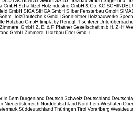
S DEUTSCHLAND GMBH
SÄBU Holzbau GmbH
Säge- und H
ria GmbH
Schaffitzel Holzindustrie GmbH & Co. KG
SCHINDEL
feld GmbH
SIGA
SIHGA GmbH
Silber Fensterbau GmbH
SIMAD
Sohm HolzBautechnik GmbH
Sonnleitner Holzbauwerke
Spech
lle Holzbau GmbH
timpla by Renggli
Tischlerei Unterüberbache
l Zimmerei GmbH
Z. E. & F. Plattner Gesellschaft m.b.H.
Z+H We
ebrand GmbH
Zimmerei-Holzbau Erler GmbH
rlin
Bern
Burgenland
Deutsch Schweiz
Deutschland
Deutschla
rn
Niederösterreich
Norddeutschland
Nordrhein-Westfalen
Ober
eiermark
Süddeutschland
Thüringen
Tirol
Vorarlberg
Westdeuts