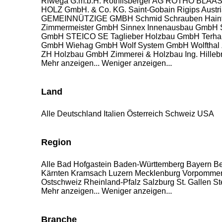
Riwega G.m.b.H.
Röthlisberger AG
ROTHO BLAA
HOLZ GmbH. & Co. KG.
Saint-Gobain Rigips Aust
GEMEINNÜTZIGE GMBH
Schmid Schrauben Hain
Zimmermeister GmbH
Sinnex Innenausbau GmbH
GmbH
STEICO SE
Taglieber Holzbau GmbH
Terha
GmbH
Wiehag GmbH
Wolf System GmbH
Wolftha
ZH Holzbau GmbH
Zimmerei & Holzbau Ing. Hill
Mehr anzeigen...
Weniger anzeigen...
Land
Alle
Deutschland
Italien
Österreich
Schweiz
USA
Region
Alle
Bad Hofgastein
Baden-Württemberg
Bayern
Be
Kärnten
Kramsach
Luzern
Mecklenburg Vorpomme
Ostschweiz
Rheinland-Pfalz
Salzburg
St. Gallen
St
Mehr anzeigen...
Weniger anzeigen...
Branche