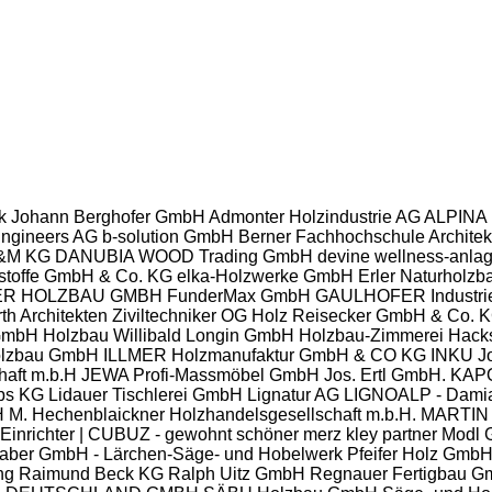
k Johann Berghofer GmbH
Admonter Holzindustrie AG
ALPINA
Engineers AG
b-solution GmbH
Berner Fachhochschule Architek
&M KG
DANUBIA WOOD Trading GmbH
devine wellness-anl
toffe GmbH & Co. KG
elka-Holzwerke GmbH
Erler Naturholz
ER HOLZBAU GMBH
FunderMax GmbH
GAULHOFER Industri
rth Architekten Ziviltechniker OG
Holz Reisecker GmbH & Co. 
 GmbH
Holzbau Willibald Longin GmbH
Holzbau-Zimmerei Hack
olzbau GmbH
ILLMER Holzmanufaktur GmbH & CO KG
INKU J
haft m.b.H
JEWA Profi-Massmöbel GmbH
Jos. Ertl GmbH.
KAPO
ps KG
Lidauer Tischlerei GmbH
Lignatur AG
LIGNOALP - Dami
H
M. Hechenblaickner Holzhandelsgesellschaft m.b.H.
MARTIN
 Einrichter | CUBUZ - gewohnt schöner
merz kley partner
Modl 
gaber GmbH - Lärchen-Säge- und Hobelwerk
Pfeifer Holz Gmb
ng
Raimund Beck KG
Ralph Uitz GmbH
Regnauer Fertigbau 