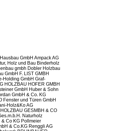
 Hausbau GmbH
Ampack AG
tur, Holz und Bau
Binderholz
agenbau gmbh
Dobler Holzbau
bau GmbH
F. LIST GMBH
e-Holding GmbH
Graf-
KG
HOLZBAU HOFER GMBH
steiner GmbH
Huber & Sohn
ordan GmbH & Co. KG
 Fenster und Türen GmbH
ani-Holz&Ko AG
 HOLZBAU GESMBH & CO
Ges.m.b.H.
Naturholz
H & Co KG
Pollmeier
GmbH & Co.KG
Renggli AG