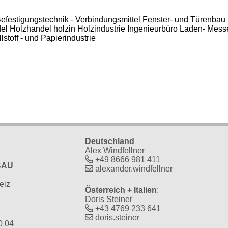
efestigungstechnik - Verbindungsmittel
Fenster- und Türenbau
el
Holzhandel
holzin
Holzindustrie
Ingenieurbüro
Laden- Mess
lstoff - und Papierindustrie
Deutschland
Alex Windfellner
+49 8666 981 411
BAU
alexander.windfellner
eiz
Österreich + Italien
:
Doris Steiner
+43 4769 233 641
doris.steiner
0 04