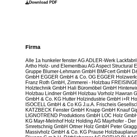
Download PDF
Firma
Alle
1a hunkeler fenster AG
ADLER-Werk Lackfabri
Artho Holz- und Elementbau AG
Aspect Structural 
Gruppe
Blumer-Lehmann GmbH
BMFcert GmbH
D
GmbH
EGGER GmbH & Co. OG
EGGER Holzwerks
Franz Roth GmbH, Zimmerei - Holzbau
FREISING
Holztechnik GmbH
Hali Büromöbel GmbH
Hinterwi
Holzbau Lindner GmbH
Holzbau Vorholz Hawran
GmbH & Co. KG
Hutter Holzindustrie GmbH
i+R H
ISOCELL GmbH & Co KG
J.u.A. Frischeis Gesellsc
KATZBECK Fenster GmbH
Knapp GmbH
Knauf Gi
LIGNOTREND Produktions GmbH
LOC Holz Gmb
KG
Mayr-Melnhof Holz Holding AG
Mayrhofer - Der
Smretschnig GmbH
Ortner Holz GmbH
Peter Grag
Massivholz GmbH & Co. KG
Prause Holzbauplanu