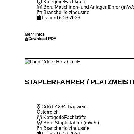
Kategorie
Fachkräfte
Beruf
Maschinen- und Anlagenführer (m/w/
Branche
Holzindustrie
Datum
16.06.2026
Mehr Infos
Download PDF
STAPLERFAHRER
/ PLATZMEIST
Ort
AT-4284 Tragwein
Österreich
Kategorie
Fachkräfte
Beruf
Staplerfahrer (m/w/d)
Branche
Holzindustrie
Datum
16.06.2026