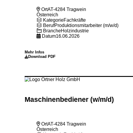
Ort
AT-4284 Tragwein
Österreich
Kategorie
Fachkräfte
Beruf
Produktionsmitarbeiter (m/w/d)
Branche
Holzindustrie
Datum
16.06.2026
Mehr Infos
Download PDF
Maschinenbediener (w
/m
/d)
Ort
AT-4284 Tragwein
Österreich