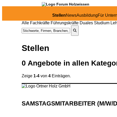
Stellen
News
Ausbildung
Für Unte
Alle
Fachkräfte
Führungskräfte
Duales Studium
Leh
Stellen
0
Angebote in
allen Katego
Zeige
1-4
von
4
Einträgen.
SAMSTAGSMITARBEITER (M
/W
/