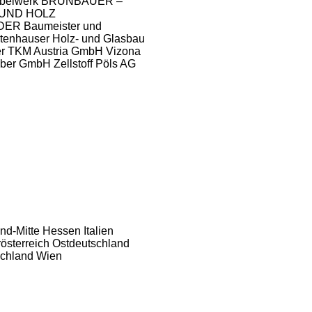
obelwerk BRUNBAUER –
 UND HOLZ
ER Baumeister und
tenhauser Holz- und Glasbau
r
TKM Austria GmbH
Vizona
ber GmbH
Zellstoff Pöls AG
nd-Mitte
Hessen
Italien
österreich
Ostdeutschland
chland
Wien