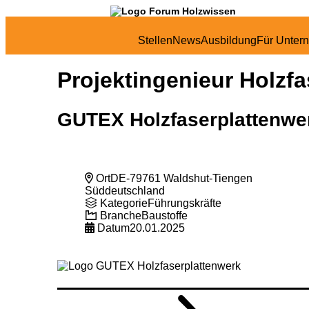
Stellen
News
Ausbildung
Für Unter
Projektingenieur Holzfa
GUTEX Holzfaserplattenwe
Ort
DE-79761 Waldshut-Tiengen
Süddeutschland
Kategorie
Führungskräfte
Branche
Baustoffe
Datum
20.01.2025