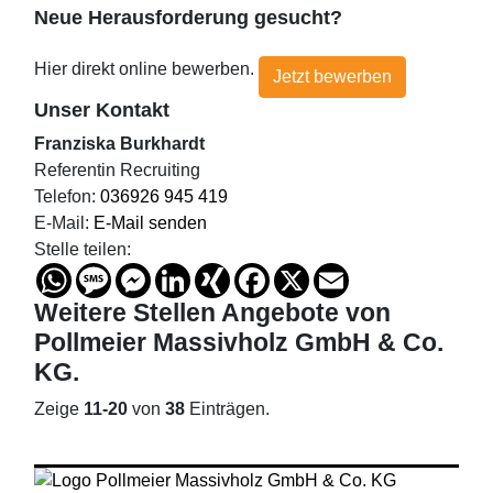
Neue Herausforderung gesucht?
Hier direkt online bewerben.
Jetzt bewerben
Unser Kontakt
Franziska Burkhardt
Referentin Recruiting
Telefon:
036926 945 419
E-Mail:
E-Mail senden
Stelle teilen:
WhatsApp
Message
Messenger
LinkedIn
XING
Facebook
X
Email
Weitere Stellen
Angebote von
Pollmeier Massivholz GmbH & Co.
KG
.
Zeige
11-20
von
38
Einträgen.