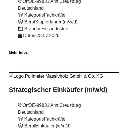
Ort
DE-99831 Amt Creuzburg
Deutschland
Kategorie
Fachkräfte
Beruf
Staplerfahrer (m/w/d)
Branche
Holzindustrie
Datum
23.07.2026
Mehr Infos
Strategischer Einkäufer (m
/w
/d)
Ort
DE-99831 Amt Creuzburg
Deutschland
Kategorie
Fachkräfte
Beruf
Einkäufer (w/m/d)