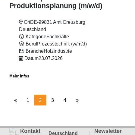
Produktionsplanung (m
/w
/d)
Ort
DE-99831 Amt Creuzburg
Deutschland
Kategorie
Fachkräfte
Beruf
Prozesstechnik (w/m/d)
Branche
Holzindustrie
Datum
23.07.2026
Mehr Infos
«
1
2
3
4
»
Kontakt
Newsletter
Deutschland