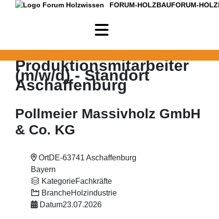
FORUM-HOLZBAU
FORUM-HOLZ
Produktionsmitarbeiter
(m/w/d) - Standort
Aschaffenburg
Pollmeier Massivholz GmbH
& Co. KG
Ort
DE-63741 Aschaffenburg
Bayern
Kategorie
Fachkräfte
Branche
Holzindustrie
Datum
23.07.2026