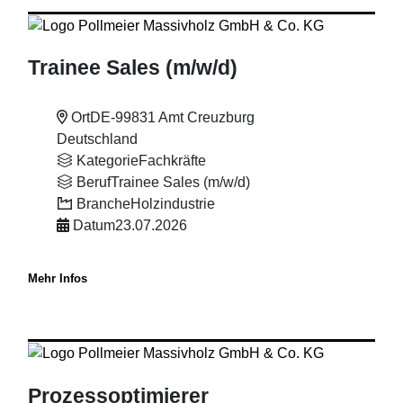
Trainee Sales (m
/w
/d)
Ort
DE-99831 Amt Creuzburg
Deutschland
Kategorie
Fachkräfte
Beruf
Trainee Sales (m/w/d)
Branche
Holzindustrie
Datum
23.07.2026
Mehr Infos
Prozessoptimierer