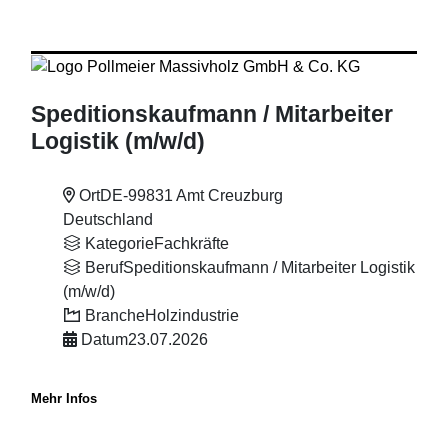
Speditionskaufmann
/ Mitarbeiter
Logistik (m
/w
/d)
Ort
DE-99831 Amt Creuzburg
Deutschland
Kategorie
Fachkräfte
Beruf
Speditionskaufmann / Mitarbeiter Logistik
(m/w/d)
Branche
Holzindustrie
Datum
23.07.2026
Mehr Infos