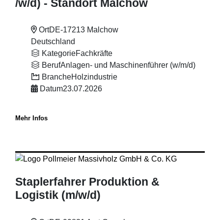
/w
/d) - Standort Malchow
Ort
DE-17213 Malchow
Deutschland
Kategorie
Fachkräfte
Beruf
Anlagen- und Maschinenführer (w/m/d)
Branche
Holzindustrie
Datum
23.07.2026
Mehr Infos
Staplerfahrer Produktion &
Logistik (m
/w
/d)