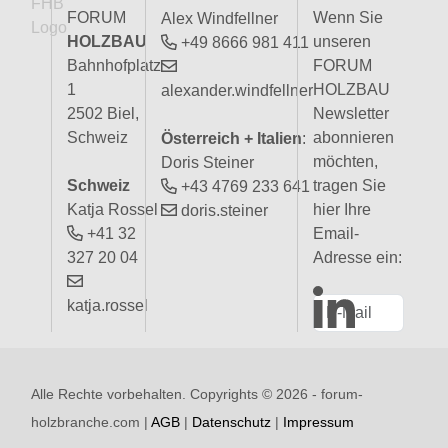
FORUM
Wenn Sie
Alex Windfellner
HOLZBAU
unseren
+49 8666 981 411
Bahnhofplatz
FORUM
1
HOLZBAU
alexander.windfellner
2502 Biel,
Newsletter
Schweiz
abonnieren
Österreich + Italien
:
möchten,
Doris Steiner
Schweiz
tragen Sie
+43 4769 233 641
Katja Rossel
hier Ihre
doris.steiner
+41 32
Email-
327 20 04
Adresse ein:
katja.rossel
Alle Rechte vorbehalten. Copyrights ©
2026 - forum-
holzbranche.com |
AGB
|
Datenschutz
|
Impressum