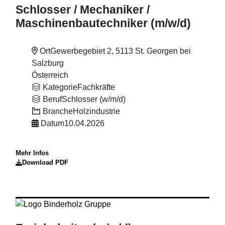
Schlosser
/ Mechaniker
/
Maschinenbautechniker (m
/w
/d)
Ort
Gewerbegebiet 2, 5113 St. Georgen bei
Salzburg
Österreich
Kategorie
Fachkräfte
Beruf
Schlosser (w/m/d)
Branche
Holzindustrie
Datum
10.04.2026
Mehr Infos
Download PDF