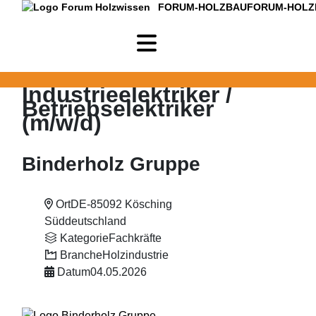
FORUM-HOLZBAU
FORUM-HOLZ
Industrieelektriker /
Betriebselektriker
(m/w/d)
Binderholz Gruppe
Ort
DE-85092 Kösching
Süddeutschland
Kategorie
Fachkräfte
Branche
Holzindustrie
Datum
04.05.2026