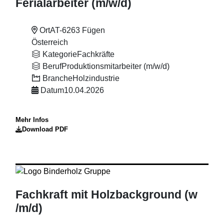
Ferialarbeiter (m
/w
/d)
Ort
AT-6263 Fügen
Österreich
Kategorie
Fachkräfte
Beruf
Produktionsmitarbeiter (m/w/d)
Branche
Holzindustrie
Datum
10.04.2026
Mehr Infos
Download PDF
Fachkraft mit Holzbackground (w
/m
/d)