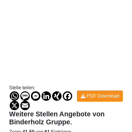
Stelle teilen:
WhatsApp
Message
Messenger
LinkedIn
XING
Facebook
PDF Download
X
Email
Weitere Stellen
Angebote von
Binderholz Gruppe
.
Zeige
41-50
von
61
Einträgen.