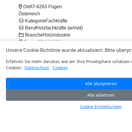
Ort
AT-6263 Fügen
Österreich
Kategorie
Fachkräfte
Beruf
Holzfachkräfte (w/m/d)
Branche
Holzindustrie
Datum
27.03.2026
Mehr Infos
Download PDF
Maschinen- und Anlagenführer (m
/w
/d)
Ort
AT-6263 Fügen