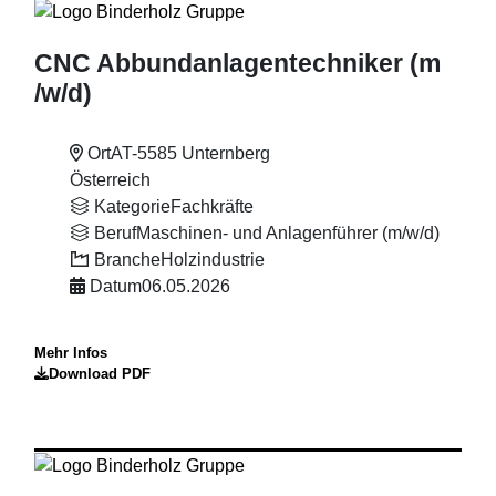
CNC Abbundanlagentechniker (m
/w
/d)
Ort
AT-5585 Unternberg
Österreich
Kategorie
Fachkräfte
Beruf
Maschinen- und Anlagenführer (m/w/d)
Branche
Holzindustrie
Datum
06.05.2026
Mehr Infos
Download PDF