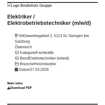
Elektriker
/
Elektrobetriebstechniker (m
/w
/d)
Ort
Gewerbegebiet 2, 5113 St. Georgen bei
Salzburg
Österreich
Kategorie
Fachkräfte
Beruf
Elektrotechniker (m/w/d)
Branche
Holzindustrie
Datum
27.03.2026
Mehr Infos
Download PDF