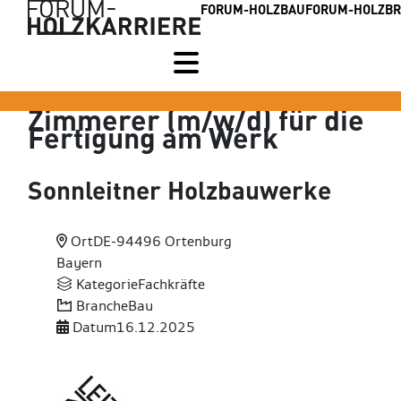
FORUM-HOLZBAU
FORUM-HOLZB
Zimmerer (m/w/d) für die
Fertigung am Werk
Sonnleitner Holzbauwerke
Ort
DE-94496 Ortenburg
Bayern
Kategorie
Fachkräfte
Branche
Bau
Datum
16.12.2025