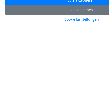
Arbeitsvorbereiter Holzbau (m
/w
/d)
Ort
DE-94496 Ortenburg
Deutschland
Kategorie
Fachkräfte
Beruf
Arbeitsvorbereitung (m/w/d)
Branche
Bau
Datum
30.07.2026
Mehr Infos
Download PDF