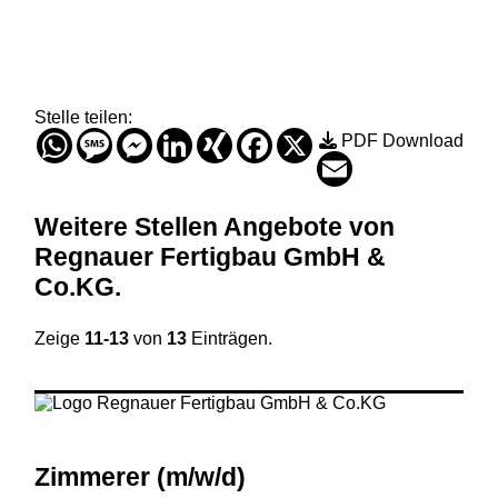
Stelle teilen:
WhatsApp
Message
Messenger
LinkedIn
XING
Facebook
X
PDF Download
Email
Weitere Stellen
Angebote von
Regnauer Fertigbau GmbH &
Co.KG
.
Zeige
11-13
von
13
Einträgen.
Zimmerer (m
/w
/d)