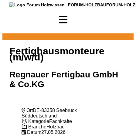
FORUM-HOLZBAU
FORUM-HOLZ
Fertighausmonteure
(m/w/d)
Regnauer Fertigbau GmbH
& Co.KG
Ort
DE-83358 Seebruck
Süddeutschland
Kategorie
Fachkräfte
Branche
Holzbau
Datum
27.05.2026