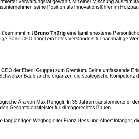
ierter Verwaltungsrat gewählt. Mit einer Mischung aus familiär
onsunternehmen seine Position als Innovationsführer im Holzbau
e übernimmt mit
Bruno Thürig
eine familienexterne Persönlichk
ige Bank-CEO bringt ein tiefes Verständnis für nachhaltige We
nd CEO der Eberli Gruppe) zum Gremium. Seine umfassende Erf
 Schweizer Baubranche ergänzen die strategische Kompetenz d
tegische Ära von Max Renggli. In 35 Jahren transformierte er de
en Gesamtdienstleister für klimagerechtes Bauen.
 langjährigen Wegbegleiter Franz Hess und Albert Infanger, d