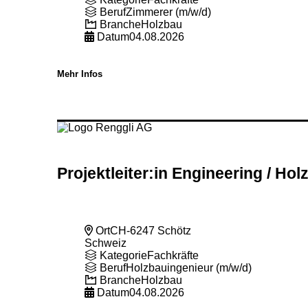
Beruf
Zimmerer (m/w/d)
Branche
Holzbau
Datum
04.08.2026
Mehr Infos
Projektleiter:in Engineering
/ Hol
Ort
CH-6247 Schötz
Schweiz
Kategorie
Fachkräfte
Beruf
Holzbauingenieur (m/w/d)
Branche
Holzbau
Datum
04.08.2026