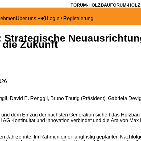
FORUM-HOLZBAU
FORUM-HOLZ
nehmen
Über uns
Login / Registrierung
 Strategische Neuausrichtun
 die Zukunft
026
nggli, David E. Renggli, Bruno Thürig (Präsident), Gabriela Devi
g, und dem Einzug der nächsten Generation sichert das Holzba
li AG Kontinuität und Innovation verbindet und die Ära von Max R
en Jahrzehnte: Im Rahmen einer langfristig geplanten Nachfol