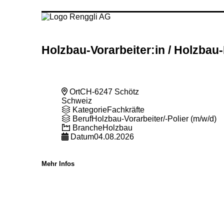
Holzbau-Vorarbeiter:in
/ Holzbau-
Ort
CH-6247 Schötz
Schweiz
Kategorie
Fachkräfte
Beruf
Holzbau-Vorarbeiter/-Polier (m/w/d)
Branche
Holzbau
Datum
04.08.2026
Mehr Infos