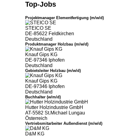
Top-Jobs
Projektmanager Elementfertigung (m/w/d)
STEICO SE
DE-85622 Feldkirchen
Deutschland
Produktmanager Holzbau (m/w/d)
Knauf Gips KG
DE-97346 Iphofen
Deutschland
Gebietsleiter Holzbau (m/w/d)
Knauf Gips KG
DE-97346 Iphofen
Deutschland
Buchhalter (w/m/d)
Hutter Holzindustrie GmbH
AT-5582 St.Michael Lungau
Österreich
Vertriebsmitarbeiter Außendienst (m/w/d)
D&M KG