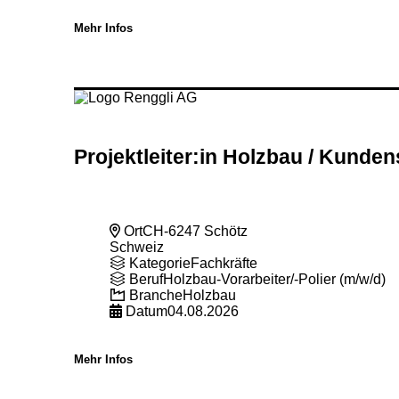
Mehr Infos
Projektleiter:in Holzbau
/ Kundens
Ort
CH-6247 Schötz
Schweiz
Kategorie
Fachkräfte
Beruf
Holzbau-Vorarbeiter/-Polier (m/w/d)
Branche
Holzbau
Datum
04.08.2026
Mehr Infos