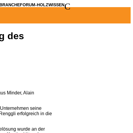
C
BRANCHE
FORUM-HOLZWISSEN
g des
gus Minder, Alain
u Unternehmen seine
enggli erfolgreich in die
gelösung wurde an der