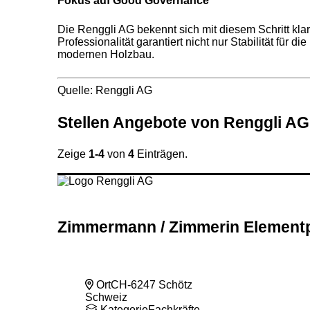
Fokus auf Good Governance
Die Renggli AG bekennt sich mit diesem Schritt kl
Professionalität garantiert nicht nur Stabilität für
modernen Holzbau.
Quelle: Renggli AG
Stellen
Angebote von
Renggli AG
Zeige
1-4
von
4
Einträgen.
Zimmermann
/ Zimmerin Element
Ort
CH-6247 Schötz
Schweiz
Kategorie
Fachkräfte