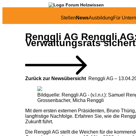
Stellen
News
Ausbildung
Für Unter
Renggli AG
Renggli AG:
Verwaltungsrats sichert
Zurück zur Newsübersicht
Renggli AG –
13.04.2
Bildquelle: Renggli AG - (v.l.n.r.): Samuel Re
Grossenbacher, Micha Renggli
Mit dem ersten externen Präsidenten, Bruno Thüri
langfristige Nachfolge. Erfahren Sie, wie die Rengg
Zukunft führt.
Die Renggli AG stellt die Weichen für die kommend