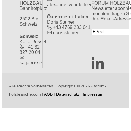
HOLZBAU
FORUM HOLZBA
alexander.windfellner
Bahnhofplatz
Newsletter abonni
1
möchten, tragen Si
Österreich + Italien
:
2502 Biel,
Ihre Email-Adresse
Doris Steiner
Schweiz
+43 4769 233 641
doris.steiner
Schweiz
Katja Rossel
+41 32
327 20 04
katja.rossel
Alle Rechte vorbehalten. Copyrights ©
2026 - forum-
holzbranche.com |
AGB
|
Datenschutz
|
Impressum