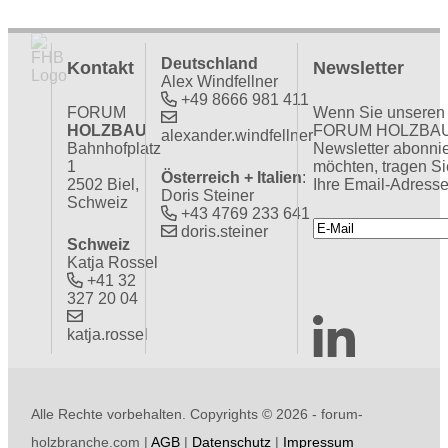
Deutschland
Kontakt
Newsletter
Alex Windfellner
+49 8666 981 411
FORUM
Wenn Sie unseren
HOLZBAU
FORUM HOLZBA
alexander.windfellner
Bahnhofplatz
Newsletter abonni
1
möchten, tragen Si
Österreich + Italien
:
2502 Biel,
Ihre Email-Adresse
Doris Steiner
Schweiz
+43 4769 233 641
doris.steiner
Schweiz
Katja Rossel
+41 32
327 20 04
katja.rossel
Alle Rechte vorbehalten. Copyrights ©
2026 - forum-
holzbranche.com |
AGB
|
Datenschutz
|
Impressum