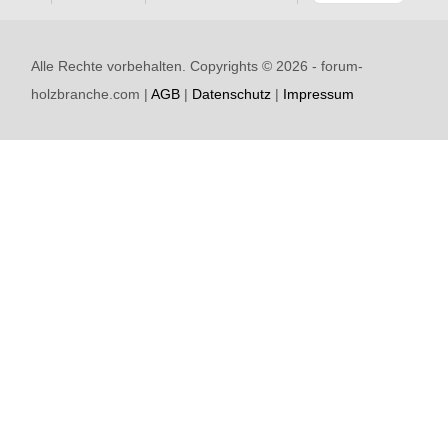
Alle Rechte vorbehalten. Copyrights ©
2026 - forum-
holzbranche.com |
AGB
|
Datenschutz
|
Impressum