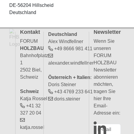
DE-56204 Hillscheid
Deutschland
Kontakt
Newsletter
Deutschland
FORUM
Wenn Sie
Alex Windfellner
HOLZBAU
unseren
+49 8666 981 411
Bahnhofplatz
FORUM
1
HOLZBAU
alexander.windfellner
2502 Biel,
Newsletter
Schweiz
abonnieren
Österreich + Italien
:
möchten,
Doris Steiner
Schweiz
tragen Sie
+43 4769 233 641
Katja Rossel
hier Ihre
doris.steiner
+41 32
Email-
327 20 04
Adresse ein:
katja.rossel