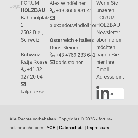
FORUM
Wenn Sie
Alex Windfellner
HOLZBAU
unseren
+49 8666 981 411
Bahnhofplatz
FORUM
1
HOLZBAU
alexander.windfellner
2502 Biel,
Newsletter
Schweiz
abonnieren
Österreich + Italien
:
möchten,
Doris Steiner
Schweiz
tragen Sie
+43 4769 233 641
Katja Rossel
hier Ihre
doris.steiner
+41 32
Email-
327 20 04
Adresse ein:
katja.rossel
Alle Rechte vorbehalten. Copyrights ©
2026 - forum-
holzbranche.com |
AGB
|
Datenschutz
|
Impressum