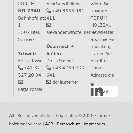
FORUM
Wenn Sie
Alex Windfellner
HOLZBAU
unseren
+49 8666 981
Bahnhofplatz
FORUM
411
1
HOLZBAU
2502 Biel,
Newsletter
alexander.windfellner
Schweiz
abonnieren
möchten,
Österreich +
Schweiz
tragen Sie
Italien
:
Katja Rossel
hier Ihre
Doris Steiner
+41 32
Email-
+43 4769 233
327 20 04
Adresse ein:
641
doris.steiner
katja.rossel
Alle Rechte vorbehalten. Copyrights ©
2026 - forum-
holzbranche.com |
AGB
|
Datenschutz
|
Impressum