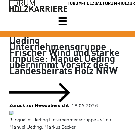
FORUM-HOLZBAU
FORUM-HOLZB
Ueding
Unternehmensgruppe
Frischer Wind und starke
Impulse: Manuel Ueding
übernimmt Vorsitz des
Landesbeirats Holz NRW
Zurück zur Newsübersicht
18.05.2026
Bildquelle: Ueding Unternehmensgruppe - v.l.n.r.
Manuel Ueding, Markus Becker