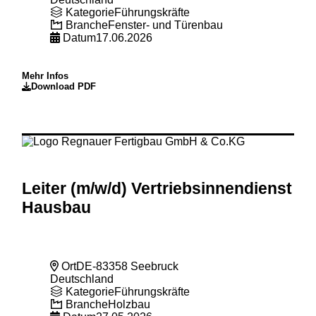
Kategorie
Führungskräfte
Branche
Fenster- und Türenbau
Datum
17.06.2026
Mehr Infos
Download PDF
Leiter (m
/w
/d) Vertriebsinnendienst
Hausbau
Ort
DE-83358 Seebruck
Deutschland
Kategorie
Führungskräfte
Branche
Holzbau