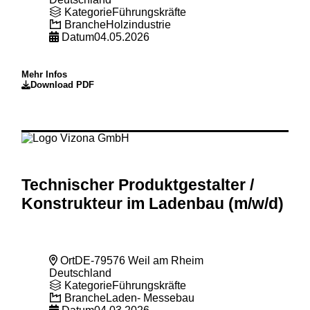
Kategorie
Führungskräfte
Branche
Holzindustrie
Datum
04.05.2026
Mehr Infos
Download PDF
Technischer Produktgestalter
/
Konstrukteur im Ladenbau (m
/w
/d)
Ort
DE-79576 Weil am Rheim
Deutschland
Kategorie
Führungskräfte
Branche
Laden- Messebau