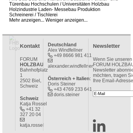
Türenbau
Hochschulen / Universitäten
Holzbau
Holzindustrie
Laden- Messebau
Produktion
Schreinerei / Tischlerei
Mehr anzeigen...
Weniger anzeigen...
Deutschland
Kontakt
Newsletter
Alex Windfellner
+49 8666 981 411
FORUM
Wenn Sie unseren
HOLZBAU
FORUM HOLZBA
alexander.windfellner
Bahnhofplatz
Newsletter abonni
1
möchten, tragen Si
Österreich + Italien
:
2502 Biel,
Ihre Email-Adresse
Doris Steiner
Schweiz
+43 4769 233 641
doris.steiner
Schweiz
Katja Rossel
+41 32
327 20 04
katja.rossel