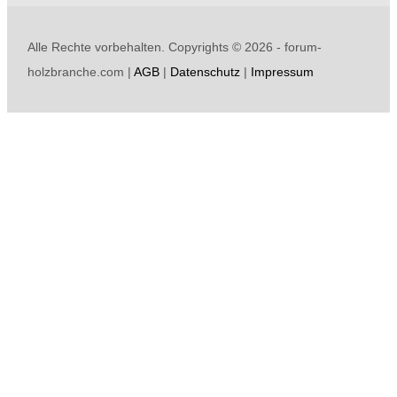
Alle Rechte vorbehalten. Copyrights ©
2026 - forum-
holzbranche.com |
AGB
|
Datenschutz
|
Impressum