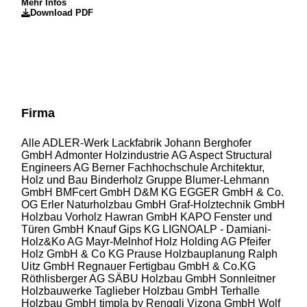
Mehr Infos
Download PDF
Firma
Alle
ADLER-Werk Lackfabrik Johann Berghofer
GmbH
Admonter Holzindustrie AG
Aspect Structural
Engineers AG
Berner Fachhochschule Architektur,
Holz und Bau
Binderholz Gruppe
Blumer-Lehmann
GmbH
BMFcert GmbH
D&M KG
EGGER GmbH & Co.
OG
Erler Naturholzbau GmbH
Graf-Holztechnik GmbH
Holzbau Vorholz Hawran GmbH
KAPO Fenster und
Türen GmbH
Knauf Gips KG
LIGNOALP - Damiani-
Holz&Ko AG
Mayr-Melnhof Holz Holding AG
Pfeifer
Holz GmbH & Co KG
Prause Holzbauplanung
Ralph
Uitz GmbH
Regnauer Fertigbau GmbH & Co.KG
Röthlisberger AG
SÄBU Holzbau GmbH
Sonnleitner
Holzbauwerke
Taglieber Holzbau GmbH
Terhalle
Holzbau GmbH
timpla by Renggli
Vizona GmbH
Wolf