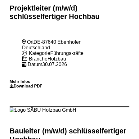
Projektleiter (m
/w
/d)
schlüsselfertiger Hochbau
Ort
DE-87640 Ebenhofen
Deutschland
Kategorie
Führungskräfte
Branche
Holzbau
Datum
30.07.2026
Mehr Infos
Download PDF
Bauleiter (m
/w
/d) schlüsselfertiger