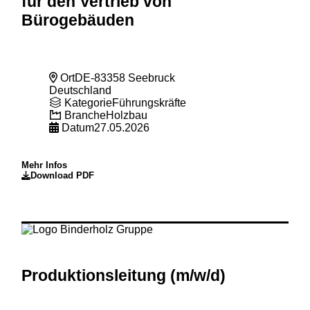
für den Vertrieb von
Bürogebäuden
Ort
DE-83358 Seebruck
Deutschland
Kategorie
Führungskräfte
Branche
Holzbau
Datum
27.05.2026
Mehr Infos
Download PDF
Produktionsleitung (m
/w
/d)