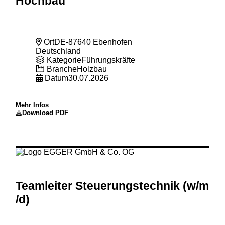
Hochbau
Ort
DE-87640 Ebenhofen
Deutschland
Kategorie
Führungskräfte
Branche
Holzbau
Datum
30.07.2026
Mehr Infos
Download PDF
Teamleiter Steuerungstechnik (w
/m
/d)