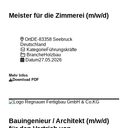
Meister für die Zimmerei (m
/w
/d)
Ort
DE-83358 Seebruck
Deutschland
Kategorie
Führungskräfte
Branche
Holzbau
Datum
27.05.2026
Mehr Infos
Download PDF
Bauingenieur
/ Architekt (m
/w
/d)