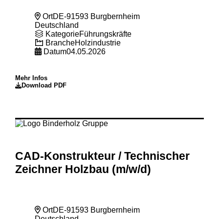
Ort
DE-91593 Burgbernheim
Deutschland
Kategorie
Führungskräfte
Branche
Holzindustrie
Datum
04.05.2026
Mehr Infos
Download PDF
CAD-Konstrukteur
/ Technischer
Zeichner Holzbau (m
/w
/d)
Ort
DE-91593 Burgbernheim
Deutschland