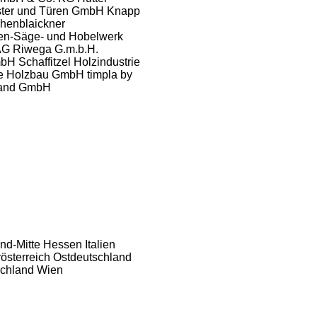
ter und Türen GmbH
Knapp
henblaickner
en-Säge- und Hobelwerk
AG
Riwega G.m.b.H.
mbH
Schaffitzel Holzindustrie
le Holzbau GmbH
timpla by
brand GmbH
nd-Mitte
Hessen
Italien
österreich
Ostdeutschland
chland
Wien