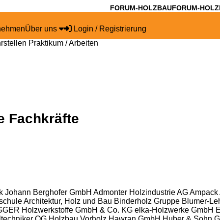
FORUM-HOLZBAU
FORUM-HOLZ
rnehmen
Über uns
Login / Registrierung
rstellen
Praktikum / Arbeiten
ie
Fachkräfte
k Johann Berghofer GmbH
Admonter Holzindustrie AG
Ampack
chule Architektur, Holz und Bau
Binderholz Gruppe
Blumer-L
GER Holzwerkstoffe GmbH & Co. KG
elka-Holzwerke GmbH
E
iltechniker OG
Holzbau Vorholz Hawran GmbH
Huber & Sohn 