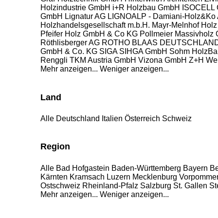
Holzindustrie GmbH
i+R Holzbau GmbH
ISOCELL 
GmbH
Lignatur AG
LIGNOALP - Damiani-Holz&Ko
Holzhandelsgesellschaft m.b.H.
Mayr-Melnhof Holz
Pfeifer Holz GmbH & Co KG
Pollmeier Massivholz
Röthlisberger AG
ROTHO BLAAS DEUTSCHLAN
GmbH & Co. KG
SIGA
SIHGA GmbH
Sohm HolzBa
Renggli
TKM Austria GmbH
Vizona GmbH
Z+H We
Mehr anzeigen...
Weniger anzeigen...
Land
Alle
Deutschland
Italien
Österreich
Schweiz
Region
Alle
Bad Hofgastein
Baden-Württemberg
Bayern
Be
Kärnten
Kramsach
Luzern
Mecklenburg Vorpomme
Ostschweiz
Rheinland-Pfalz
Salzburg
St. Gallen
St
Mehr anzeigen...
Weniger anzeigen...