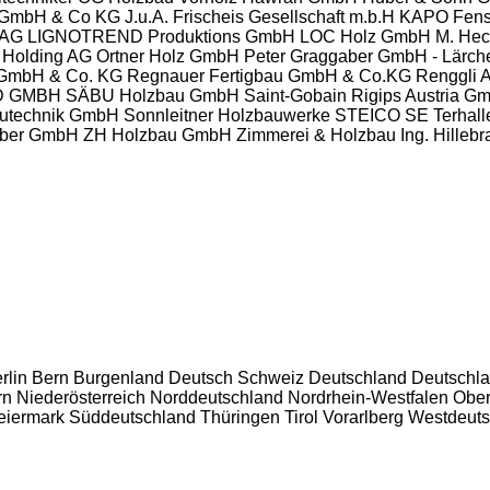
GmbH & Co KG
J.u.A. Frischeis Gesellschaft m.b.H
KAPO Fens
 AG
LIGNOTREND Produktions GmbH
LOC Holz GmbH
M. Hec
 Holding AG
Ortner Holz GmbH
Peter Graggaber GmbH - Lärch
 GmbH & Co. KG
Regnauer Fertigbau GmbH & Co.KG
Renggli 
D GMBH
SÄBU Holzbau GmbH
Saint-Gobain Rigips Austria G
utechnik GmbH
Sonnleitner Holzbauwerke
STEICO SE
Terhal
ber GmbH
ZH Holzbau GmbH
Zimmerei & Holzbau Ing. Hille
rlin
Bern
Burgenland
Deutsch Schweiz
Deutschland
Deutschla
rn
Niederösterreich
Norddeutschland
Nordrhein-Westfalen
Ober
eiermark
Süddeutschland
Thüringen
Tirol
Vorarlberg
Westdeuts