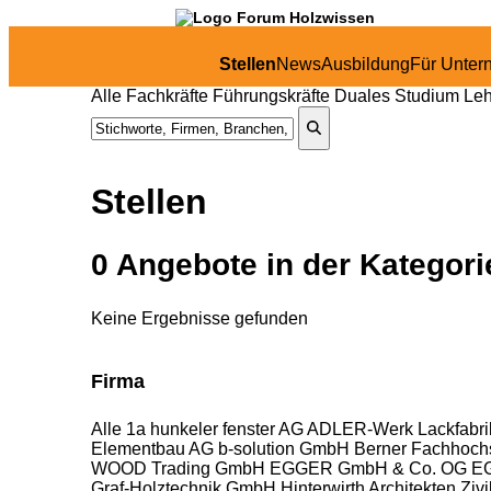
Stellen
News
Ausbildung
Für Unte
Alle
Fachkräfte
Führungskräfte
Duales Studium
Leh
Stellen
0
Angebote in
der Kategor
Keine Ergebnisse gefunden
Firma
Alle
1a hunkeler fenster AG
ADLER-Werk Lackfabri
Elementbau AG
b-solution GmbH
Berner Fachhochs
WOOD Trading GmbH
EGGER GmbH & Co. OG
EG
Graf-Holztechnik GmbH
Hinterwirth Architekten Ziv