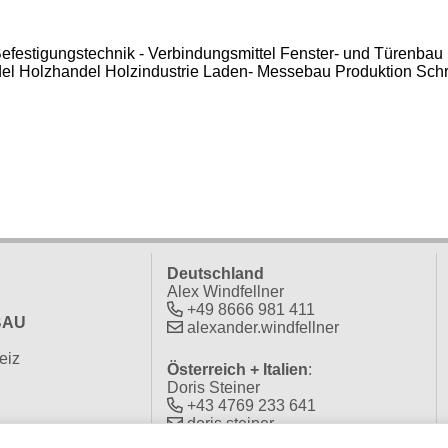
efestigungstechnik - Verbindungsmittel
Fenster- und Türenbau
el
Holzhandel
Holzindustrie
Laden- Messebau
Produktion
Schr
Deutschland
Alex Windfellner
+49 8666 981 411
BAU
alexander.windfellner
eiz
Österreich + Italien
:
Doris Steiner
+43 4769 233 641
doris.steiner
0 04