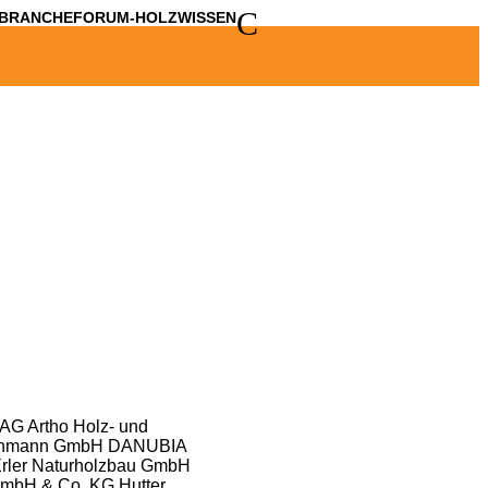
C
BRANCHE
FORUM-HOLZWISSEN
 AG
Artho Holz- und
ehmann GmbH
DANUBIA
rler Naturholzbau GmbH
GmbH & Co. KG
Hutter