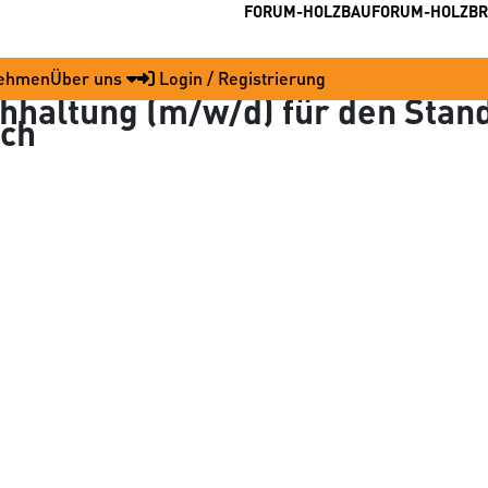
FORUM-HOLZBAU
FORUM-HOLZB
nehmen
Über uns
Login / Registrierung
hhaltung (m/w/d) für den Stando
ich