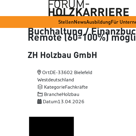
Stellen
News
Ausbildung
Für Unter
Buchhaltung / Finanzbuc
Remote (60-100%) mögl
ZH Holzbau GmbH
Ort
DE-33602 Bielefeld
Westdeutschland
Kategorie
Fachkräfte
Branche
Holzbau
Datum
13.04.2026