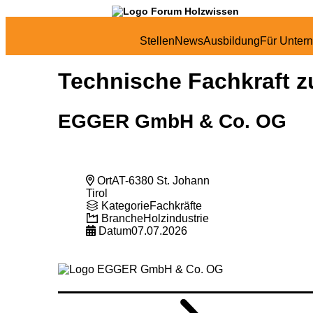
Stellen
News
Ausbildung
Für Unter
Technische Fachkraft z
EGGER GmbH & Co. OG
Ort
AT-6380 St. Johann
Tirol
Kategorie
Fachkräfte
Branche
Holzindustrie
Datum
07.07.2026