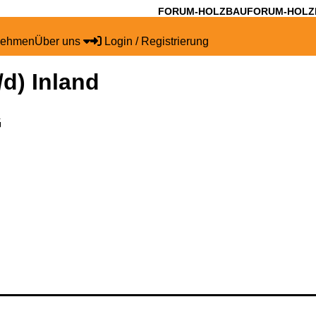
FORUM-HOLZBAU
FORUM-HOLZ
nehmen
Über uns
Login / Registrierung
d) Inland
G