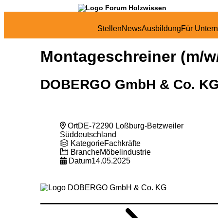
Stellen
News
Ausbildung
Für Unter
Montageschreiner (m/w/
DOBERGO GmbH & Co. K
Ort
DE-72290 Loßburg-Betzweiler
Süddeutschland
Kategorie
Fachkräfte
Branche
Möbelindustrie
Datum
14.05.2025