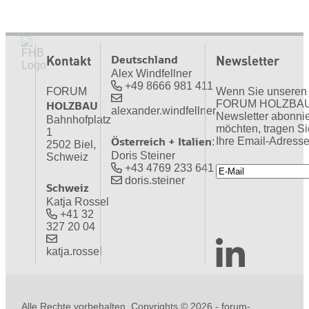
Deutschland
Kontakt
Newsletter
Alex Windfellner
+49 8666 981 411
FORUM
Wenn Sie unseren
HOLZBAU
FORUM HOLZBA
alexander.windfellner
Newsletter abonni
Bahnhofplatz
möchten, tragen Si
1
Österreich + Italien
Ihre Email-Adresse
:
2502 Biel,
Doris Steiner
Schweiz
+43 4769 233 641
doris.steiner
Schweiz
Katja Rossel
+41 32
327 20 04
katja.rossel
Alle Rechte vorbehalten. Copyrights ©
2026 - forum-