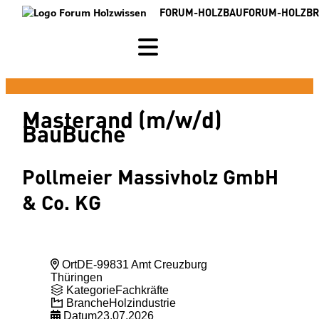
FORUM-HOLZBAU
FORUM-HOLZB
Masterand (m/w/d)
BauBuche
Pollmeier Massivholz GmbH
& Co. KG
Ort
DE-99831 Amt Creuzburg
Thüringen
Kategorie
Fachkräfte
Branche
Holzindustrie
Datum
23.07.2026