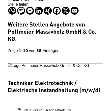
Stelle teilen:
WhatsApp
Message
Messenger
LinkedIn
XING
Facebook
X
Email
Weitere Stellen
Angebote von
Pollmeier Massivholz GmbH & Co.
KG
.
1-10
38
Zeige
von
Einträgen.
Techniker Elektrotechnik
/
Elektrische Instandhaltung (m
/w
/d)
Ort
DE-63741 Aschaffenburg