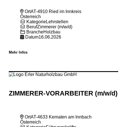
Ort
AT-4910 Ried im Innkreis
Österreich
Kategorie
Lehrstellen
Beruf
Zimmerer (m/w/d)
Branche
Holzbau
Datum
16.06.2026
Mehr Infos
ZIMMERER-VORARBEITER (m
/w
/d)
Ort
AT-4633 Kematen am Innbach
Österreich