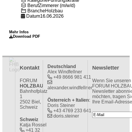
Kategorie
Führungskräfte
Beruf
Zimmerer (m/w/d)
Branche
Holzbau
Datum
16.06.2026
Mehr Infos
Download PDF
Deutschland
Kontakt
Newsletter
Alex Windfellner
+49 8666 981 411
FORUM
Wenn Sie unseren
HOLZBAU
FORUM HOLZBA
alexander.windfellner
Bahnhofplatz
Newsletter abonni
1
möchten, tragen Si
Österreich + Italien
:
2502 Biel,
Ihre Email-Adresse
Doris Steiner
Schweiz
+43 4769 233 641
doris.steiner
Schweiz
Katja Rossel
+41 32