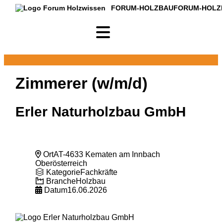
FORUM-HOLZBAU
FORUM-HOLZ
Zimmerer (w/m/d)
Erler Naturholzbau GmbH
Ort
AT-4633 Kematen am Innbach
Oberösterreich
Kategorie
Fachkräfte
Branche
Holzbau
Datum
16.06.2026