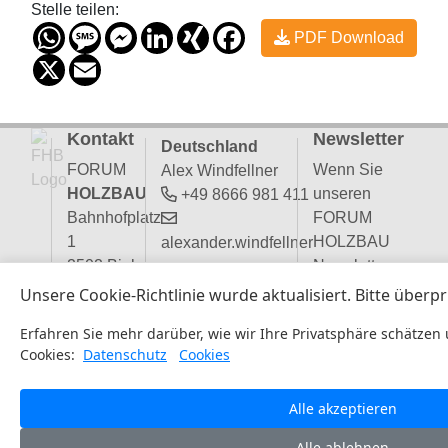
Stelle teilen:
WhatsApp
Message
Messenger
LinkedIn
XING
Facebook
PDF Download
X
Email
Kontakt
Newsletter
Deutschland
FORUM
Wenn Sie
Alex Windfellner
HOLZBAU
unseren
+49 8666 981 411
Bahnhofplatz
FORUM
1
HOLZBAU
alexander.windfellner
2502 Biel,
Newsletter
Schweiz
abonnieren
Österreich + Italien
:
möchten,
Doris Steiner
Schweiz
tragen Sie
+43 4769 233 641
Katja Rossel
hier Ihre
doris.steiner
+41 32
Email-
327 20 04
Adresse ein: