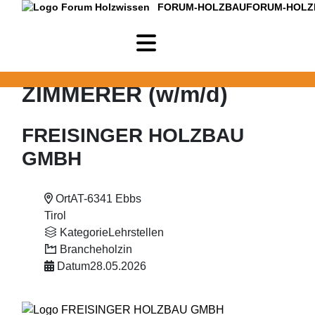
FORUM-HOLZBAU
FORUM-HOLZ
ZIMMERER (w/m/d)
FREISINGER HOLZBAU
GMBH
Ort
AT-6341 Ebbs
Tirol
Kategorie
Lehrstellen
Branche
holzin
Datum
28.05.2026