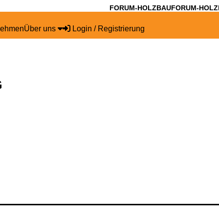
FORUM-HOLZBAU
FORUM-HOLZ
nehmen
Über uns
Login / Registrierung
G