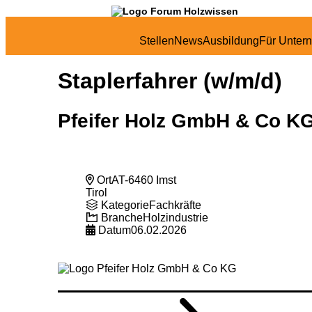
Stellen
News
Ausbildung
Für Unter
Staplerfahrer (w/m/d)
Pfeifer Holz GmbH & Co K
Ort
AT-6460 Imst
Tirol
Kategorie
Fachkräfte
Branche
Holzindustrie
Datum
06.02.2026