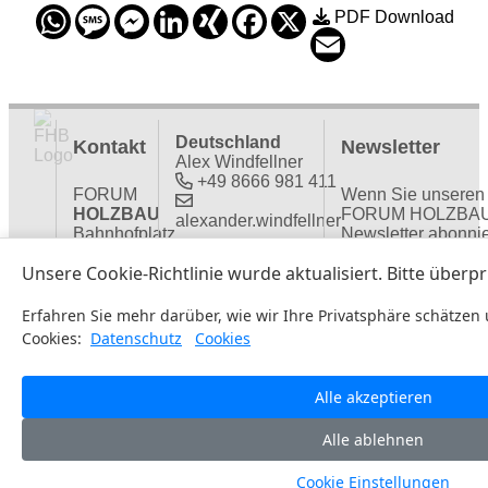
WhatsApp
Message
Messenger
LinkedIn
XING
Facebook
X
PDF Download
Email
Deutschland
Kontakt
Newsletter
Alex Windfellner
+49 8666 981 411
FORUM
Wenn Sie unseren
HOLZBAU
FORUM HOLZBA
alexander.windfellner
Bahnhofplatz
Newsletter abonni
1
möchten, tragen Si
Österreich + Italien
:
2502 Biel,
Ihre Email-Adresse
Doris Steiner
Schweiz
+43 4769 233 641
doris.steiner
Schweiz
Katja Rossel
+41 32
327 20 04
katja.rossel