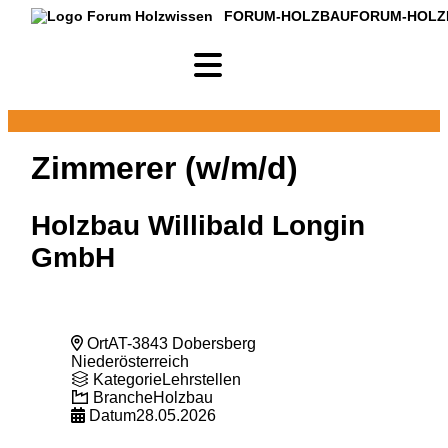
FORUM-HOLZBAU
FORUM-HOLZ
Zimmerer (w/m/d)
Holzbau Willibald Longin
GmbH
Ort
AT-3843 Dobersberg
Niederösterreich
Kategorie
Lehrstellen
Branche
Holzbau
Datum
28.05.2026