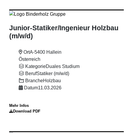
Junior-Statiker
/Ingenieur Holzbau
(m
/w
/d)
Ort
A-5400 Hallein
Österreich
Kategorie
Duales Studium
Beruf
Statiker (m/w/d)
Branche
Holzbau
Datum
11.03.2026
Mehr Infos
Download PDF