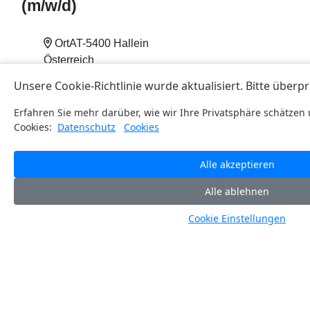
(m
/w
/d)
Ort
AT-5400 Hallein
Österreich
Kategorie
Lehrstellen
Beruf
Prozesstechnik (w/m/d)
Branche
Holzindustrie
Datum
25.03.2026
Mehr Infos
Download PDF
Elektriker
/
Elektrobetriebstechniker (m
/w
/d)