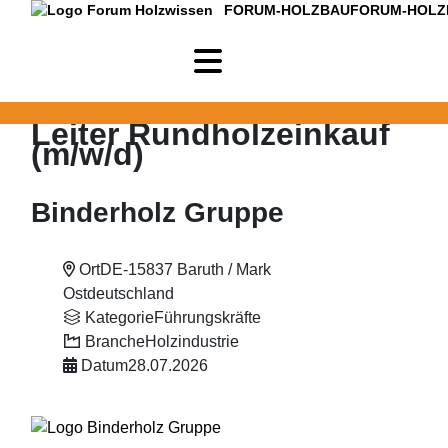
FORUM-HOLZBAU
FORUM-HOLZ
Leiter Rundholzeinkauf
(m/w/d)
Binderholz Gruppe
Ort
DE-15837 Baruth / Mark
Ostdeutschland
Kategorie
Führungskräfte
Branche
Holzindustrie
Datum
28.07.2026