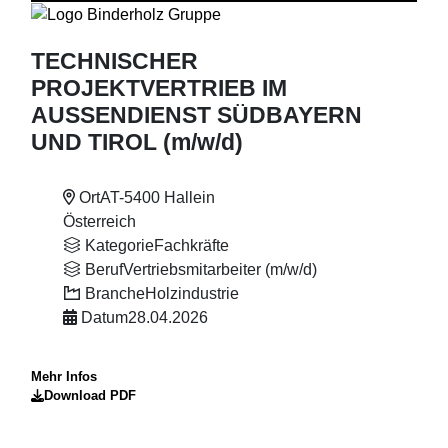
TECHNISCHER
PROJEKTVERTRIEB IM
AUSSENDIENST SÜDBAYERN
UND TIROL (m
/w
/d)
Ort
AT-5400 Hallein
Österreich
Kategorie
Fachkräfte
Beruf
Vertriebsmitarbeiter (m/w/d)
Branche
Holzindustrie
Datum
28.04.2026
Mehr Infos
Download PDF