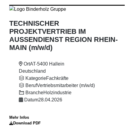
TECHNISCHER
PROJEKTVERTRIEB IM
AUSSENDIENST REGION RHEIN-
MAIN (m
/w
/d)
Ort
AT-5400 Hallein
Deutschland
Kategorie
Fachkräfte
Beruf
Vertriebsmitarbeiter (m/w/d)
Branche
Holzindustrie
Datum
28.04.2026
Mehr Infos
Download PDF