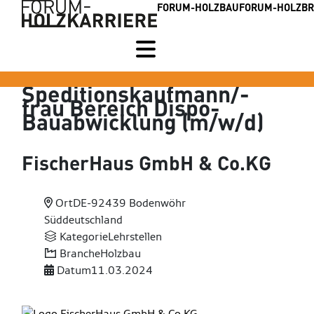
FORUM-HOLZBAU
FORUM-HOLZB
Speditionskaufmann/-
frau Bereich Dispo-
Bauabwicklung (m/w/d)
FischerHaus GmbH & Co.KG
Ort
DE-92439 Bodenwöhr
Süddeutschland
Kategorie
Lehrstellen
Branche
Holzbau
Datum
11.03.2024