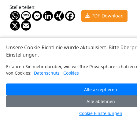
Stelle teilen:
WhatsApp
Message
Messenger
LinkedIn
XING
Facebook
PDF Download
X
Email
Kontakt
Newsletter
Deutschland
FORUM
Wenn Sie
Alex Windfellner
HOLZBAU
unseren
+49 8666 981
Bahnhofplatz
FORUM
411
1
HOLZBAU
2502 Biel,
Newsletter
alexander.windfellner
Schweiz
abonnieren
möchten,
Österreich +
Schweiz
tragen Sie
Italien
:
Katja Rossel
hier Ihre
Doris Steiner
+41 32
Email-
+43 4769 233
327 20 04
Adresse ein:
641