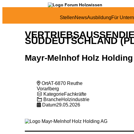
Stellen
News
Ausbildung
Für Unter
VERTRIEBSAUSSENDIEN
SÜDDEUTSCHLAND (PLZ
Mayr-Melnhof Holz Holdin
Ort
AT-6870 Reuthe
Vorarlberg
Kategorie
Fachkräfte
Branche
Holzindustrie
Datum
29.05.2026