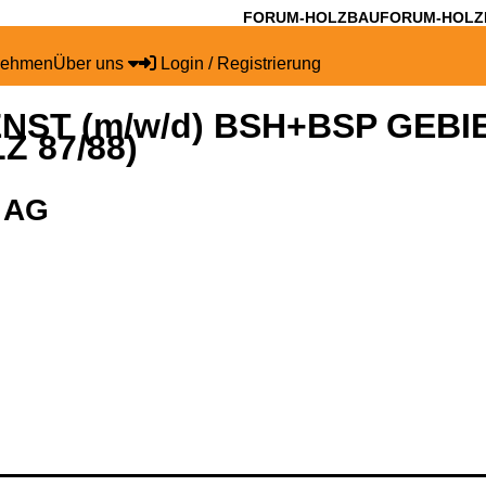
FORUM-HOLZBAU
FORUM-HOLZ
nehmen
Über uns
Login / Registrierung
ST (m/w/d) BSH+BSP GEBI
 87/88)
g AG