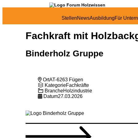
Stellen
News
Ausbildung
Für Unter
Fachkraft mit Holzback
Binderholz Gruppe
Ort
AT-6263 Fügen
Kategorie
Fachkräfte
Branche
Holzindustrie
Datum
27.03.2026