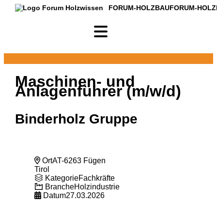
FORUM-HOLZBAU
FORUM-HOLZ
Maschinen- und
Anlagenführer (m/w/d)
Binderholz Gruppe
Ort
AT-6263 Fügen
Tirol
Kategorie
Fachkräfte
Branche
Holzindustrie
Datum
27.03.2026