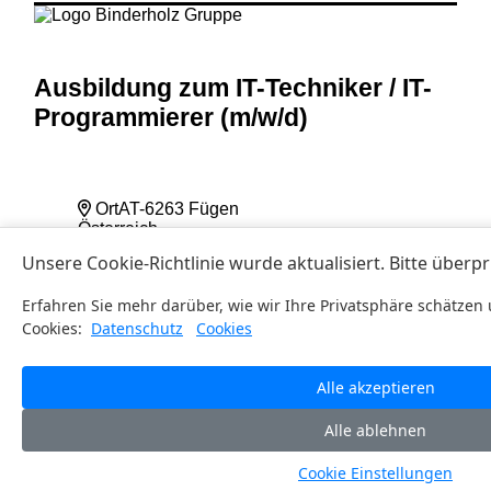
Ausbildung zum IT-Techniker
/ IT-
Programmierer (m
/w
/d)
Ort
AT-6263 Fügen
Österreich
Kategorie
Lehrstellen
Beruf
IT-Techniker (w/m/d)
Branche
Holzindustrie
Datum
25.03.2026
Mehr Infos
Download PDF