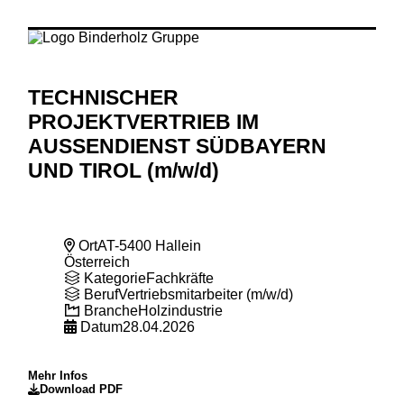
TECHNISCHER
PROJEKTVERTRIEB IM
AUSSENDIENST SÜDBAYERN
UND TIROL (m
/w
/d)
Ort
AT-5400 Hallein
Österreich
Kategorie
Fachkräfte
Beruf
Vertriebsmitarbeiter (m/w/d)
Branche
Holzindustrie
Datum
28.04.2026
Mehr Infos
Download PDF