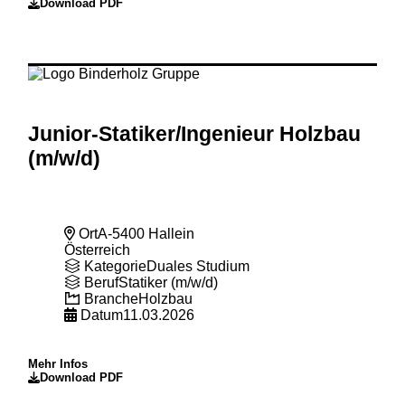
Download PDF
Junior-Statiker
/Ingenieur Holzbau
(m
/w
/d)
Ort
A-5400 Hallein
Österreich
Kategorie
Duales Studium
Beruf
Statiker (m/w/d)
Branche
Holzbau
Datum
11.03.2026
Mehr Infos
Download PDF