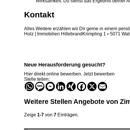
Wirksamkeit: Du siehst das Ergebnis deiner Ar
Kontakt
Alles Weitere erzählen wir Dir gerne in einem per
Holz | Immobilien HillebrandKrimpling 1 • 5071 Wal
Neue Herausforderung gesucht?
Hier direkt online bewerben.
Jetzt bewerben
Stelle teilen:
WhatsApp
Message
Messenger
LinkedIn
XING
Facebook
X
Email
Weitere Stellen
Angebote von
Zim
Zeige
1-7
von
7
Einträgen.