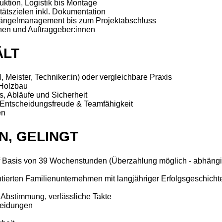
uktion, Logistik bis Montage
tätszielen inkl. Dokumentation
Mängelmanagement bis zum Projektabschluss
nen und Auftraggeber:innen
ÄLT
Meister, Techniker:in) oder vergleichbare Praxis
 Holzbau
s, Abläufe und Sicherheit
, Entscheidungsfreude & Teamfähigkeit
en
N, GELINGT
f Basis von 39 Wochenstunden (Überzahlung möglich - abhängig
tierten Familienunternehmen mit langjähriger Erfolgsgeschicht
 Abstimmung, verlässliche Takte
heidungen