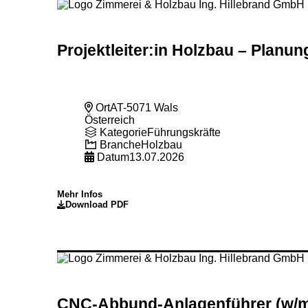
Projektleiter:in Holzbau – Planun
Ort
AT-5071 Wals
Österreich
Kategorie
Führungskräfte
Branche
Holzbau
Datum
13.07.2026
Mehr Infos
Download PDF
CNC-Abbund-Anlagenführer (w
/