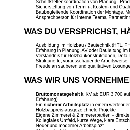
Schnittstellenkoordination von Planung, Prod
Sicherstellung von Termin-, Kosten- und Quali
Baubegleitende Koordination der Montage, 
Ansprechperson für interne Teams, Partner:in
WAS DU VERSPRICHST, H
Ausbildung im Holzbau / Bautechnik (HTL, FH, 
Erfahrung in Planung, AV oder Bauleitung im
Verständnis für Holzbaukonstruktionen, Detail
Strukturierte, vorausschauende Arbeitsweise
Freude an sauberen und qualitativen Lösung
WAS WIR UNS VORNEHME
Bruttomonatsgehalt
lt. KV ab EUR 3.700 au
Erfahrung)
Ein
sicherer Arbeitsplatz
in einem werteorien
Holzbaupreis‑ausgezeichnete Projekte
Eigene Zimmerei & Zimmererpartien – direkte
Kollegiales Umfeld, kurze Wege, klare Entsc
Neuer und moderner Arbeitsplazt