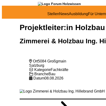
Stellen
News
Ausbildung
Für Unter
Projektleiter:in Holzba
Zimmerei & Holzbau Ing. H
Ort
5084 Großgmain
Salzburg
Kategorie
Fachkräfte
Branche
Bau
Datum
08.08.2026