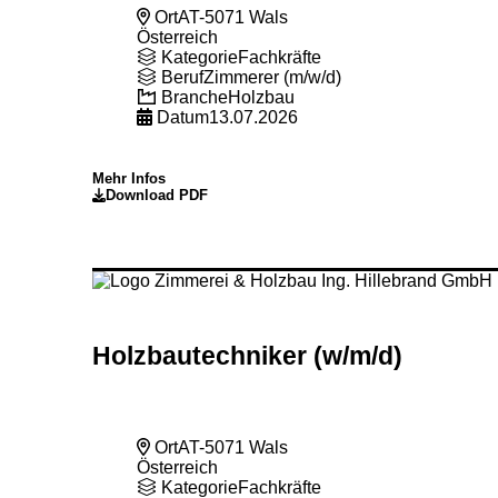
Ort
AT-5071 Wals
Österreich
Kategorie
Fachkräfte
Beruf
Zimmerer (m/w/d)
Branche
Holzbau
Datum
13.07.2026
Mehr Infos
Download PDF
Holzbautechniker (w
/m
/d)
Ort
AT-5071 Wals
Österreich
Kategorie
Fachkräfte