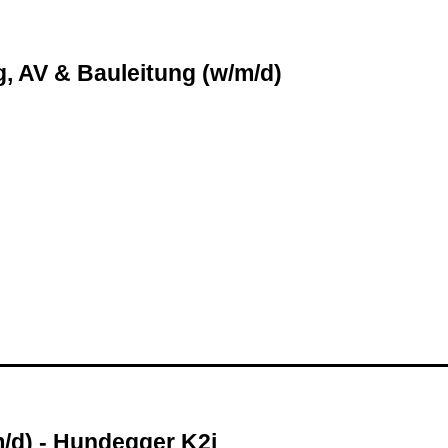
g, AV & Bauleitung (w
/m
/d)
m
/d) - Hundegger K2i