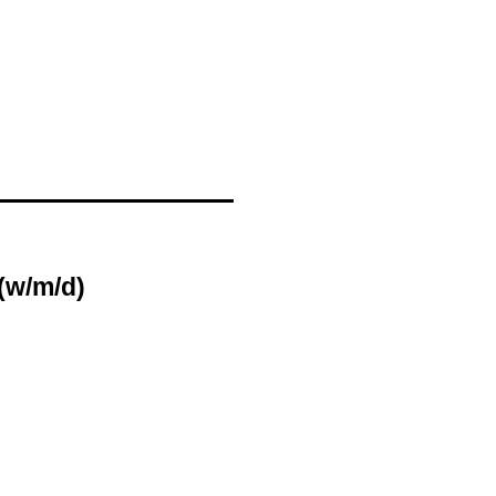
(w
/m
/d)