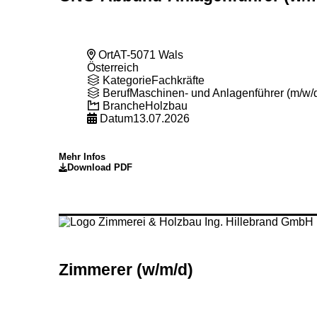
Ort
AT-5071 Wals
Österreich
Kategorie
Fachkräfte
Beruf
Maschinen- und Anlagenführer (m/w/
Branche
Holzbau
Datum
13.07.2026
Mehr Infos
Download PDF
Zimmerer (w
/m
/d)