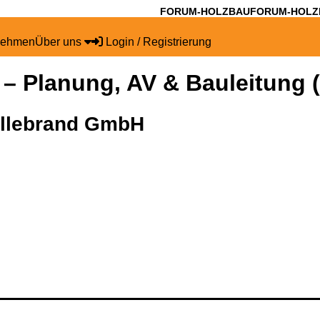
FORUM-HOLZBAU
FORUM-HOLZ
nehmen
Über uns
Login / Registrierung
u – Planung, AV & Bauleitung 
illebrand GmbH