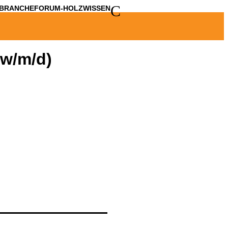
C
BRANCHE
FORUM-HOLZWISSEN
(w/m/d)