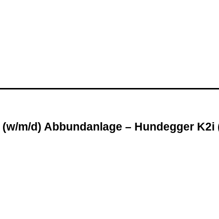
 (w
/m
/d) Abbundanlage – Hundegger K2i 