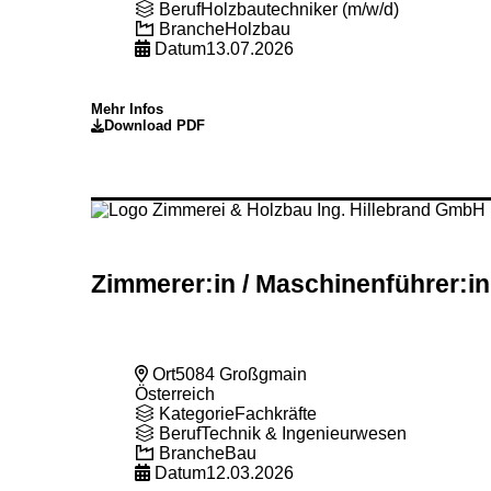
Beruf
Holzbautechniker (m/w/d)
Branche
Holzbau
Datum
13.07.2026
Mehr Infos
Download PDF
Zimmerer:in
/ Maschinenführer:in
Ort
5084 Großgmain
Österreich
Kategorie
Fachkräfte
Beruf
Technik & Ingenieurwesen
Branche
Bau
Datum
12.03.2026