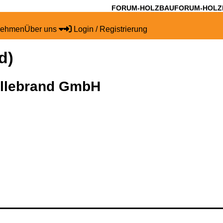
FORUM-HOLZBAU
FORUM-HOLZ
nehmen
Über uns
Login / Registrierung
d)
illebrand GmbH