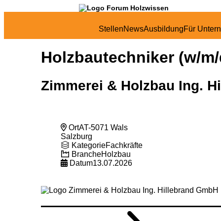
Stellen
News
Ausbildung
Für Unter
Holzbautechniker (w/m/
Zimmerei & Holzbau Ing. H
Ort
AT-5071 Wals
Salzburg
Kategorie
Fachkräfte
Branche
Holzbau
Datum
13.07.2026