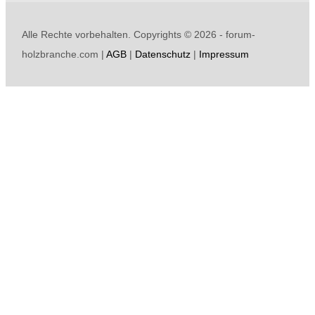
Alle Rechte vorbehalten. Copyrights ©
2026 - forum-
holzbranche.com |
AGB
|
Datenschutz
|
Impressum