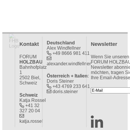
Deutschland
Kontakt
Newsletter
Alex Windfellner
+49 8666 981 411
FORUM
Wenn Sie unseren
HOLZBAU
FORUM HOLZBA
alexander.windfellner
Bahnhofplatz
Newsletter abonni
1
möchten, tragen Si
Österreich + Italien
:
2502 Biel,
Ihre Email-Adresse
Doris Steiner
Schweiz
+43 4769 233 641
doris.steiner
Schweiz
Katja Rossel
+41 32
327 20 04
katja.rossel