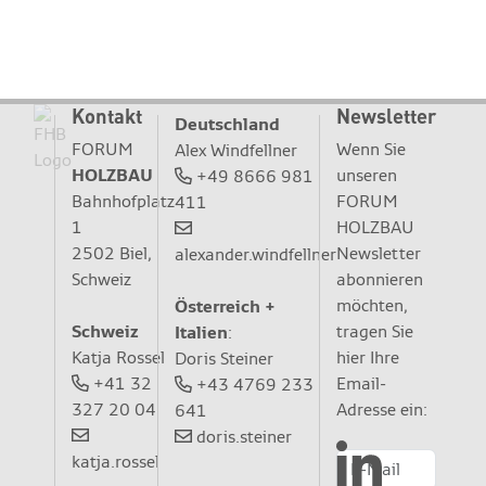
Kontakt
Newsletter
Deutschland
FORUM
Wenn Sie
Alex Windfellner
HOLZBAU
unseren
+49 8666 981
Bahnhofplatz
FORUM
411
1
HOLZBAU
2502 Biel,
Newsletter
alexander.windfellner
Schweiz
abonnieren
möchten,
Österreich +
Schweiz
tragen Sie
Italien
:
Katja Rossel
hier Ihre
Doris Steiner
+41 32
Email-
+43 4769 233
327 20 04
Adresse ein:
641
doris.steiner
katja.rossel