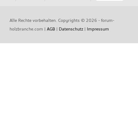
Alle Rechte vorbehalten. Copyrights ©
2026 - forum-
holzbranche.com |
AGB
|
Datenschutz
|
Impressum