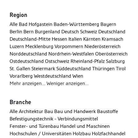
Region
Alle
Bad Hofgastein
Baden-Württemberg
Bayern
Berlin
Bern
Burgenland
Deutsch Schweiz
Deutschland
Deutschland-Mitte
Hessen
Italien
Kärnten
Kramsach
Luzern
Mecklenburg Vorpommern
Niederösterreich
Norddeutschland
Nordrhein-Westfalen
Oberösterreich
Ostdeutschland
Ostschweiz
Rheinland-Pfalz
Salzburg
St. Gallen
Steiermark
Süddeutschland
Thüringen
Tirol
Vorarlberg
Westdeutschland
Wien
Mehr anzeigen...
Weniger anzeigen...
Branche
Alle
Architektur
Bau
Bau und Handwerk
Baustoffe
Befestigungstechnik - Verbindungsmittel
Fenster- und Türenbau
Handel und Maschinen
Hochschulen / Universitäten
Holzbau
Holzfachhandel