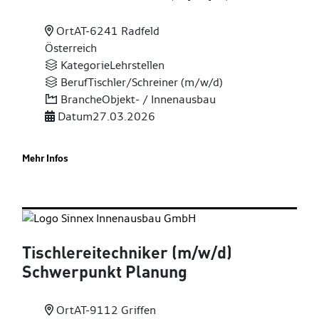
Ort
AT-6241 Radfeld
Österreich
Kategorie
Lehrstellen
Beruf
Tischler/Schreiner (m/w/d)
Branche
Objekt- / Innenausbau
Datum
27.03.2026
Mehr Infos
Tischlereitechniker (m
/w
/d)
Schwerpunkt Planung
Ort
AT-9112 Griffen