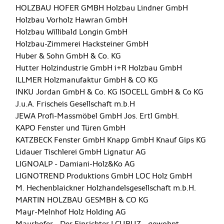
HOLZBAU HOFER GMBH
Holzbau Lindner GmbH
Holzbau Vorholz Hawran GmbH
Holzbau Willibald Longin GmbH
Holzbau-Zimmerei Hacksteiner GmbH
Huber & Sohn GmbH & Co. KG
Hutter Holzindustrie GmbH
i+R Holzbau GmbH
ILLMER Holzmanufaktur GmbH & CO KG
INKU Jordan GmbH & Co. KG
ISOCELL GmbH & Co KG
J.u.A. Frischeis Gesellschaft m.b.H
JEWA Profi-Massmöbel GmbH
Jos. Ertl GmbH.
KAPO Fenster und Türen GmbH
KATZBECK Fenster GmbH
Knapp GmbH
Knauf Gips KG
Lidauer Tischlerei GmbH
Lignatur AG
LIGNOALP - Damiani-Holz&Ko AG
LIGNOTREND Produktions GmbH
LOC Holz GmbH
M. Hechenblaickner Holzhandelsgesellschaft m.b.H.
MARTIN HOLZBAU GESMBH & CO KG
Mayr-Melnhof Holz Holding AG
Mayrhofer - Der Einrichter | CUBUZ - gewohnt