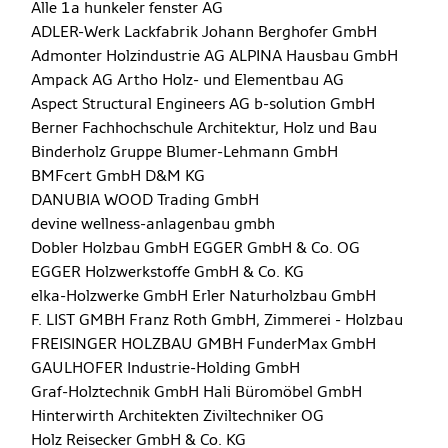
Alle
1a hunkeler fenster AG
ADLER-Werk Lackfabrik Johann Berghofer GmbH
Admonter Holzindustrie AG
ALPINA Hausbau GmbH
Ampack AG
Artho Holz- und Elementbau AG
Aspect Structural Engineers AG
b-solution GmbH
Berner Fachhochschule Architektur, Holz und Bau
Binderholz Gruppe
Blumer-Lehmann GmbH
BMFcert GmbH
D&M KG
DANUBIA WOOD Trading GmbH
devine wellness-anlagenbau gmbh
Dobler Holzbau GmbH
EGGER GmbH & Co. OG
EGGER Holzwerkstoffe GmbH & Co. KG
elka-Holzwerke GmbH
Erler Naturholzbau GmbH
F. LIST GMBH
Franz Roth GmbH, Zimmerei - Holzbau
FREISINGER HOLZBAU GMBH
FunderMax GmbH
GAULHOFER Industrie-Holding GmbH
Graf-Holztechnik GmbH
Hali Büromöbel GmbH
Hinterwirth Architekten Ziviltechniker OG
Holz Reisecker GmbH & Co. KG