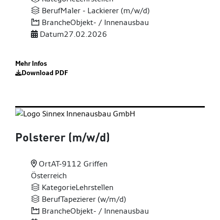
Beruf
Maler - Lackierer (m/w/d)
Branche
Objekt- / Innenausbau
Datum
27.02.2026
Mehr Infos
Download PDF
Polsterer (m
/w
/d)
Ort
AT-9112 Griffen
Österreich
Kategorie
Lehrstellen
Beruf
Tapezierer (w/m/d)
Branche
Objekt- / Innenausbau