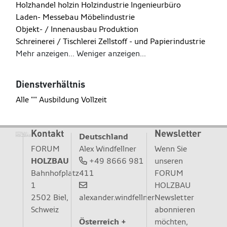
Holzhandel
holzin
Holzindustrie
Ingenieurbüro
Laden- Messebau
Möbelindustrie
Objekt- / Innenausbau
Produktion
Schreinerei / Tischlerei
Zellstoff - und Papierindustrie
Mehr anzeigen...
Weniger anzeigen...
Dienstverhältnis
Alle
""
Ausbildung
Vollzeit
Kontakt
Newsletter
Deutschland
FORUM
Wenn Sie
Alex Windfellner
HOLZBAU
unseren
+49 8666 981
Bahnhofplatz
FORUM
411
1
HOLZBAU
2502 Biel,
Newsletter
alexander.windfellner
Schweiz
abonnieren
möchten,
Österreich +