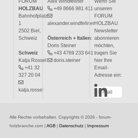
FORUM
Wenn Sie
Alex Windfellner
HOLZBAU
unseren
+49 8666 981 411
Bahnhofplatz
FORUM
1
HOLZBAU
alexander.windfellner
2502 Biel,
Newsletter
Schweiz
abonnieren
Österreich + Italien
:
möchten,
Doris Steiner
Schweiz
tragen Sie
+43 4769 233 641
Katja Rossel
hier Ihre
doris.steiner
+41 32
Email-
327 20 04
Adresse ein:
katja.rossel
Alle Rechte vorbehalten. Copyrights ©
2026 - forum-
holzbranche.com |
AGB
|
Datenschutz
|
Impressum