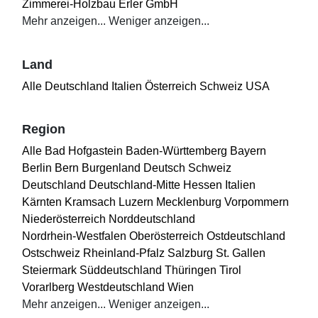
Zimmerei-Holzbau Erler GmbH
Mehr anzeigen...
Weniger anzeigen...
Land
Alle
Deutschland
Italien
Österreich
Schweiz
USA
Region
Alle
Bad Hofgastein
Baden-Württemberg
Bayern
Berlin
Bern
Burgenland
Deutsch Schweiz
Deutschland
Deutschland-Mitte
Hessen
Italien
Kärnten
Kramsach
Luzern
Mecklenburg Vorpommern
Niederösterreich
Norddeutschland
Nordrhein-Westfalen
Oberösterreich
Ostdeutschland
Ostschweiz
Rheinland-Pfalz
Salzburg
St. Gallen
Steiermark
Süddeutschland
Thüringen
Tirol
Vorarlberg
Westdeutschland
Wien
Mehr anzeigen...
Weniger anzeigen...