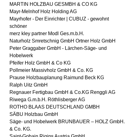
MARTIN HOLZBAU GESMBH & CO KG
Mayr-Melnhof Holz Holding AG
Mayrhofer - Der Einrichter | CUBUZ - gewohnt
schöner
merz kley partner
Modl Ges.m.b.H.
Naturholz Smretschnig GmbH
Ortner Holz GmbH
Peter Graggaber GmbH - Lärchen-Säge- und
Hobelwerk
Pfeifer Holz GmbH & Co KG
Pollmeier Massivholz GmbH & Co. KG
Prause Holzbauplanung
Raimund Beck KG
Ralph Uitz GmbH
Regnauer Fertigbau GmbH & Co.KG
Renggli AG
Riwega G.m.b.H.
Röthlisberger AG
ROTHO BLAAS DEUTSCHLAND GMBH
SÄBU Holzbau GmbH
Säge- und Hobelwerk BRUNBAUER – HOLZ GmbH.
& Co. KG.
Saint-Gobain Rigips Austria GmbH