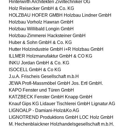
Hinterwirth Architekten Ziviltechniker OG
Holz Reisecker GmbH & Co. KG
HOLZBAU HOFER GMBH
Holzbau Lindner GmbH
Holzbau Vorholz Hawran GmbH
Holzbau Willibald Longin GmbH
Holzbau-Zimmerei Hacksteiner GmbH
Huber & Sohn GmbH & Co. KG
Hutter Holzindustrie GmbH
i+R Holzbau GmbH
ILLMER Holzmanufaktur GmbH & CO KG
INKU Jordan GmbH & Co. KG
ISOCELL GmbH & Co KG
J.u.A. Frischeis Gesellschaft m.b.H
JEWA Profi-Massmöbel GmbH
Jos. Ertl GmbH.
KAPO Fenster und Türen GmbH
KATZBECK Fenster GmbH
Knapp GmbH
Knauf Gips KG
Lidauer Tischlerei GmbH
Lignatur AG
LIGNOALP - Damiani-Holz&Ko AG
LIGNOTREND Produktions GmbH
LOC Holz GmbH
M. Hechenblaickner Holzhandelsgesellschaft m.b.H.