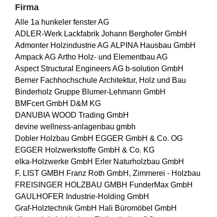
Firma
Alle
1a hunkeler fenster AG
ADLER-Werk Lackfabrik Johann Berghofer GmbH
Admonter Holzindustrie AG
ALPINA Hausbau GmbH
Ampack AG
Artho Holz- und Elementbau AG
Aspect Structural Engineers AG
b-solution GmbH
Berner Fachhochschule Architektur, Holz und Bau
Binderholz Gruppe
Blumer-Lehmann GmbH
BMFcert GmbH
D&M KG
DANUBIA WOOD Trading GmbH
devine wellness-anlagenbau gmbh
Dobler Holzbau GmbH
EGGER GmbH & Co. OG
EGGER Holzwerkstoffe GmbH & Co. KG
elka-Holzwerke GmbH
Erler Naturholzbau GmbH
F. LIST GMBH
Franz Roth GmbH, Zimmerei - Holzbau
FREISINGER HOLZBAU GMBH
FunderMax GmbH
GAULHOFER Industrie-Holding GmbH
Graf-Holztechnik GmbH
Hali Büromöbel GmbH