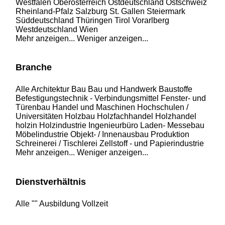
Westfalen
Oberösterreich
Ostdeutschland
Ostschweiz
Rheinland-Pfalz
Salzburg
St. Gallen
Steiermark
Süddeutschland
Thüringen
Tirol
Vorarlberg
Westdeutschland
Wien
Mehr anzeigen...
Weniger anzeigen...
Branche
Alle
Architektur
Bau
Bau und Handwerk
Baustoffe
Befestigungstechnik - Verbindungsmittel
Fenster- und
Türenbau
Handel und Maschinen
Hochschulen /
Universitäten
Holzbau
Holzfachhandel
Holzhandel
holzin
Holzindustrie
Ingenieurbüro
Laden- Messebau
Möbelindustrie
Objekt- / Innenausbau
Produktion
Schreinerei / Tischlerei
Zellstoff - und Papierindustrie
Mehr anzeigen...
Weniger anzeigen...
Dienstverhältnis
Alle
""
Ausbildung
Vollzeit