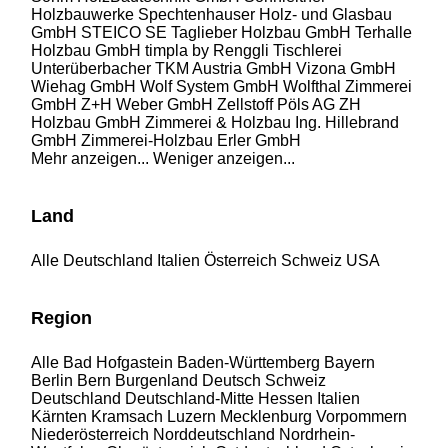
Holzbauwerke
Spechtenhauser Holz- und Glasbau
GmbH
STEICO SE
Taglieber Holzbau GmbH
Terhalle
Holzbau GmbH
timpla by Renggli
Tischlerei
Unterüberbacher
TKM Austria GmbH
Vizona GmbH
Wiehag GmbH
Wolf System GmbH
Wolfthal Zimmerei
GmbH
Z+H Weber GmbH
Zellstoff Pöls AG
ZH
Holzbau GmbH
Zimmerei & Holzbau Ing. Hillebrand
GmbH
Zimmerei-Holzbau Erler GmbH
Mehr anzeigen...
Weniger anzeigen...
Land
Alle
Deutschland
Italien
Österreich
Schweiz
USA
Region
Alle
Bad Hofgastein
Baden-Württemberg
Bayern
Berlin
Bern
Burgenland
Deutsch Schweiz
Deutschland
Deutschland-Mitte
Hessen
Italien
Kärnten
Kramsach
Luzern
Mecklenburg Vorpommern
Niederösterreich
Norddeutschland
Nordrhein-