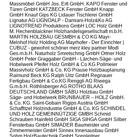
Massmöbel GmbH
Jos. Ertl GmbH.
KAPO Fenster und
Türen GmbH
KATZBECK Fenster GmbH
Knapp
GmbH
Knauf Gips KG
Lidauer Tischlerei GmbH
Lignatur AG
LIGNOALP - Damiani-Holz&Ko AG
LIGNOTREND Produktions GmbH
LOC Holz GmbH
M. Hechenblaickner Holzhandelsgesellschaft m.b.H.
MARTIN HOLZBAU GESMBH & CO KG
Mayr-
Melnhof Holz Holding AG
Mayrhofer - Der Einrichter |
CUBUZ - gewohnt schöner
merz kley partner
Modl
Ges.m.b.H.
Naturholz Smretschnig GmbH
Ortner Holz
GmbH
Peter Graggaber GmbH - Lärchen-Säge- und
Hobelwerk
Pfeifer Holz GmbH & Co KG
Pollmeier
Massivholz GmbH & Co. KG
Prause Holzbauplanung
Raimund Beck KG
Ralph Uitz GmbH
Regnauer
Fertigbau GmbH & Co.KG
Renggli AG
Riwega
G.m.b.H.
Röthlisberger AG
ROTHO BLAAS
DEUTSCHLAND GMBH
SÄBU Holzbau GmbH
Säge- und Hobelwerk BRUNBAUER – HOLZ GmbH.
& Co. KG.
Saint-Gobain Rigips Austria GmbH
Schaffitzel Holzindustrie GmbH & Co. KG
SCHINDEL
UND HOLZ GEMEINNÜTZIGE GMBH
Schmid
Schrauben Hainfeld GmbH
SIGA
SIHGA GmbH
Silber
Fensterbau GmbH
SIMADER Baumeister und
Zimmermeister GmbH
Sinnex Innenausbau GmbH
Sohm HolzBautechnik GmbH
Sonnleitner