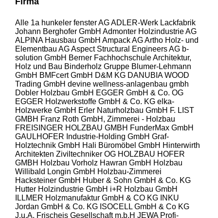
Firma
Alle
1a hunkeler fenster AG
ADLER-Werk Lackfabrik
Johann Berghofer GmbH
Admonter Holzindustrie AG
ALPINA Hausbau GmbH
Ampack AG
Artho Holz- und
Elementbau AG
Aspect Structural Engineers AG
b-
solution GmbH
Berner Fachhochschule Architektur,
Holz und Bau
Binderholz Gruppe
Blumer-Lehmann
GmbH
BMFcert GmbH
D&M KG
DANUBIA WOOD
Trading GmbH
devine wellness-anlagenbau gmbh
Dobler Holzbau GmbH
EGGER GmbH & Co. OG
EGGER Holzwerkstoffe GmbH & Co. KG
elka-
Holzwerke GmbH
Erler Naturholzbau GmbH
F. LIST
GMBH
Franz Roth GmbH, Zimmerei - Holzbau
FREISINGER HOLZBAU GMBH
FunderMax GmbH
GAULHOFER Industrie-Holding GmbH
Graf-
Holztechnik GmbH
Hali Büromöbel GmbH
Hinterwirth
Architekten Ziviltechniker OG
HOLZBAU HOFER
GMBH
Holzbau Vorholz Hawran GmbH
Holzbau
Willibald Longin GmbH
Holzbau-Zimmerei
Hacksteiner GmbH
Huber & Sohn GmbH & Co. KG
Hutter Holzindustrie GmbH
i+R Holzbau GmbH
ILLMER Holzmanufaktur GmbH & CO KG
INKU
Jordan GmbH & Co. KG
ISOCELL GmbH & Co KG
J.u.A. Frischeis Gesellschaft m.b.H
JEWA Profi-