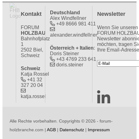
Deutschland
Kontakt
Newsletter
Alex Windfellner
+49 8666 981 411
FORUM
Wenn Sie unseren
HOLZBAU
FORUM HOLZBA
alexander.windfellner
Bahnhofplatz
Newsletter abonni
1
möchten, tragen Si
Österreich + Italien
:
2502 Biel,
Ihre Email-Adresse
Doris Steiner
Schweiz
+43 4769 233 641
doris.steiner
Schweiz
Katja Rossel
+41 32
327 20 04
katja.rossel
Alle Rechte vorbehalten. Copyrights ©
2026 - forum-
holzbranche.com |
AGB
|
Datenschutz
|
Impressum