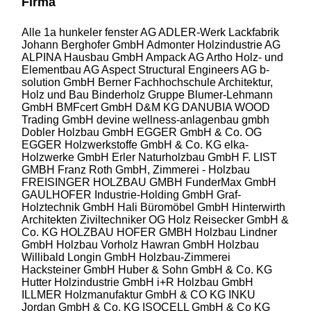
Firma
Alle
1a hunkeler fenster AG
ADLER-Werk Lackfabrik
Johann Berghofer GmbH
Admonter Holzindustrie AG
ALPINA Hausbau GmbH
Ampack AG
Artho Holz- und
Elementbau AG
Aspect Structural Engineers AG
b-
solution GmbH
Berner Fachhochschule Architektur,
Holz und Bau
Binderholz Gruppe
Blumer-Lehmann
GmbH
BMFcert GmbH
D&M KG
DANUBIA WOOD
Trading GmbH
devine wellness-anlagenbau gmbh
Dobler Holzbau GmbH
EGGER GmbH & Co. OG
EGGER Holzwerkstoffe GmbH & Co. KG
elka-
Holzwerke GmbH
Erler Naturholzbau GmbH
F. LIST
GMBH
Franz Roth GmbH, Zimmerei - Holzbau
FREISINGER HOLZBAU GMBH
FunderMax GmbH
GAULHOFER Industrie-Holding GmbH
Graf-
Holztechnik GmbH
Hali Büromöbel GmbH
Hinterwirth
Architekten Ziviltechniker OG
Holz Reisecker GmbH &
Co. KG
HOLZBAU HOFER GMBH
Holzbau Lindner
GmbH
Holzbau Vorholz Hawran GmbH
Holzbau
Willibald Longin GmbH
Holzbau-Zimmerei
Hacksteiner GmbH
Huber & Sohn GmbH & Co. KG
Hutter Holzindustrie GmbH
i+R Holzbau GmbH
ILLMER Holzmanufaktur GmbH & CO KG
INKU
Jordan GmbH & Co. KG
ISOCELL GmbH & Co KG