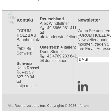
Deutschland
Kontakt
Newsletter
Alex Windfellner
+49 8666 981 411
FORUM
Wenn Sie unseren
HOLZBAU
FORUM HOLZBA
alexander.windfellner
Bahnhofplatz
Newsletter abonni
1
möchten, tragen Si
Österreich + Italien
:
2502 Biel,
Ihre Email-Adresse
Doris Steiner
Schweiz
+43 4769 233 641
doris.steiner
Schweiz
Katja Rossel
+41 32
327 20 04
katja.rossel
Alle Rechte vorbehalten. Copyrights ©
2026 - forum-