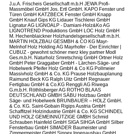
J.u.A. Frischeis Gesellschaft m.b.H
JEWA Profi-
Massmöbel GmbH
Jos. Ertl GmbH.
KAPO Fenster und
Türen GmbH
KATZBECK Fenster GmbH
Knapp
GmbH
Knauf Gips KG
Lidauer Tischlerei GmbH
Lignatur AG
LIGNOALP - Damiani-Holz&Ko AG
LIGNOTREND Produktions GmbH
LOC Holz GmbH
M. Hechenblaickner Holzhandelsgesellschaft m.b.H.
MARTIN HOLZBAU GESMBH & CO KG
Mayr-
Melnhof Holz Holding AG
Mayrhofer - Der Einrichter |
CUBUZ - gewohnt schöner
merz kley partner
Modl
Ges.m.b.H.
Naturholz Smretschnig GmbH
Ortner Holz
GmbH
Peter Graggaber GmbH - Lärchen-Säge- und
Hobelwerk
Pfeifer Holz GmbH & Co KG
Pollmeier
Massivholz GmbH & Co. KG
Prause Holzbauplanung
Raimund Beck KG
Ralph Uitz GmbH
Regnauer
Fertigbau GmbH & Co.KG
Renggli AG
Riwega
G.m.b.H.
Röthlisberger AG
ROTHO BLAAS
DEUTSCHLAND GMBH
SÄBU Holzbau GmbH
Säge- und Hobelwerk BRUNBAUER – HOLZ GmbH.
& Co. KG.
Saint-Gobain Rigips Austria GmbH
Schaffitzel Holzindustrie GmbH & Co. KG
SCHINDEL
UND HOLZ GEMEINNÜTZIGE GMBH
Schmid
Schrauben Hainfeld GmbH
SIGA
SIHGA GmbH
Silber
Fensterbau GmbH
SIMADER Baumeister und
Zimmermeister GmbH
Sinnex Innenausbau GmbH