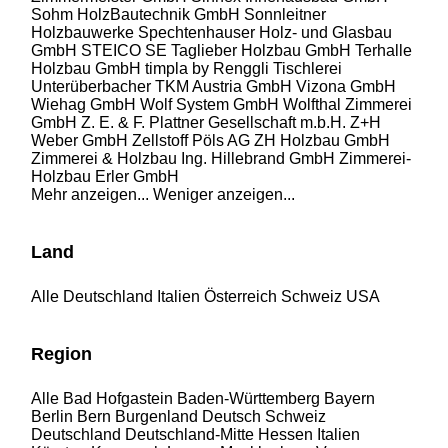
Sohm HolzBautechnik GmbH
Sonnleitner
Holzbauwerke
Spechtenhauser Holz- und Glasbau
GmbH
STEICO SE
Taglieber Holzbau GmbH
Terhalle
Holzbau GmbH
timpla by Renggli
Tischlerei
Unterüberbacher
TKM Austria GmbH
Vizona GmbH
Wiehag GmbH
Wolf System GmbH
Wolfthal Zimmerei
GmbH
Z. E. & F. Plattner Gesellschaft m.b.H.
Z+H
Weber GmbH
Zellstoff Pöls AG
ZH Holzbau GmbH
Zimmerei & Holzbau Ing. Hillebrand GmbH
Zimmerei-
Holzbau Erler GmbH
Mehr anzeigen...
Weniger anzeigen...
Land
Alle
Deutschland
Italien
Österreich
Schweiz
USA
Region
Alle
Bad Hofgastein
Baden-Württemberg
Bayern
Berlin
Bern
Burgenland
Deutsch Schweiz
Deutschland
Deutschland-Mitte
Hessen
Italien