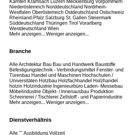
Kärnten
Kramsach
Luzern
Mecklenburg Vorpommern
Niederösterreich
Norddeutschland
Nordrhein-
Westfalen
Oberösterreich
Ostdeutschland
Ostschweiz
Rheinland-Pfalz
Salzburg
St. Gallen
Steiermark
Süddeutschland
Thüringen
Tirol
Vorarlberg
Westdeutschland
Wien
Mehr anzeigen...
Weniger anzeigen...
Branche
Alle
Architektur
Bau
Bau und Handwerk
Baustoffe
Befestigungstechnik - Verbindungsmittel
Fenster- und
Türenbau
Handel und Maschinen
Hochschulen /
Universitäten
Holzbau
Holzfachhandel
Holzhandel
holzin
Holzindustrie
Ingenieurbüro
Laden- Messebau
Möbelindustrie
Objekt- / Innenausbau
Produktion
Schreinerei / Tischlerei
Zellstoff - und Papierindustrie
Mehr anzeigen...
Weniger anzeigen...
Dienstverhältnis
Alle
""
Ausbildung
Vollzeit