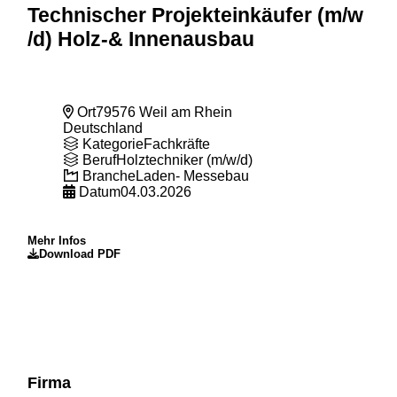
Technischer Projekteinkäufer (m
/w
/d) Holz-& Innenausbau
Ort
79576 Weil am Rhein
Deutschland
Kategorie
Fachkräfte
Beruf
Holztechniker (m/w/d)
Branche
Laden- Messebau
Datum
04.03.2026
Mehr Infos
Download PDF
Firma