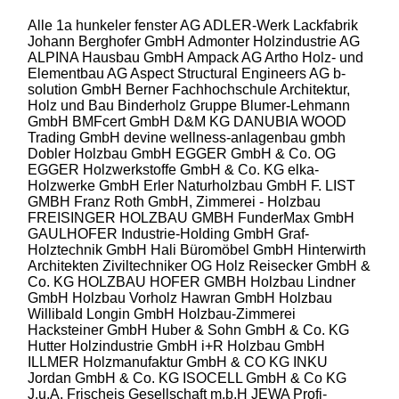
Alle
1a hunkeler fenster AG
ADLER-Werk Lackfabrik
Johann Berghofer GmbH
Admonter Holzindustrie AG
ALPINA Hausbau GmbH
Ampack AG
Artho Holz- und
Elementbau AG
Aspect Structural Engineers AG
b-
solution GmbH
Berner Fachhochschule Architektur,
Holz und Bau
Binderholz Gruppe
Blumer-Lehmann
GmbH
BMFcert GmbH
D&M KG
DANUBIA WOOD
Trading GmbH
devine wellness-anlagenbau gmbh
Dobler Holzbau GmbH
EGGER GmbH & Co. OG
EGGER Holzwerkstoffe GmbH & Co. KG
elka-
Holzwerke GmbH
Erler Naturholzbau GmbH
F. LIST
GMBH
Franz Roth GmbH, Zimmerei - Holzbau
FREISINGER HOLZBAU GMBH
FunderMax GmbH
GAULHOFER Industrie-Holding GmbH
Graf-
Holztechnik GmbH
Hali Büromöbel GmbH
Hinterwirth
Architekten Ziviltechniker OG
Holz Reisecker GmbH &
Co. KG
HOLZBAU HOFER GMBH
Holzbau Lindner
GmbH
Holzbau Vorholz Hawran GmbH
Holzbau
Willibald Longin GmbH
Holzbau-Zimmerei
Hacksteiner GmbH
Huber & Sohn GmbH & Co. KG
Hutter Holzindustrie GmbH
i+R Holzbau GmbH
ILLMER Holzmanufaktur GmbH & CO KG
INKU
Jordan GmbH & Co. KG
ISOCELL GmbH & Co KG
J.u.A. Frischeis Gesellschaft m.b.H
JEWA Profi-