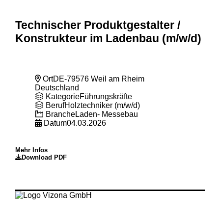
Technischer Produktgestalter
/
Konstrukteur im Ladenbau (m
/w
/d)
Ort
DE-79576 Weil am Rheim
Deutschland
Kategorie
Führungskräfte
Beruf
Holztechniker (m/w/d)
Branche
Laden- Messebau
Datum
04.03.2026
Mehr Infos
Download PDF