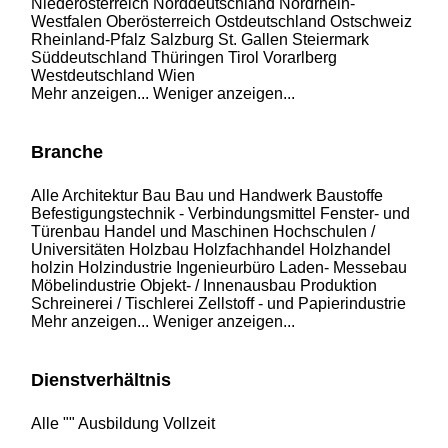
Niederösterreich
Norddeutschland
Nordrhein-
Westfalen
Oberösterreich
Ostdeutschland
Ostschweiz
Rheinland-Pfalz
Salzburg
St. Gallen
Steiermark
Süddeutschland
Thüringen
Tirol
Vorarlberg
Westdeutschland
Wien
Mehr anzeigen...
Weniger anzeigen...
Branche
Alle
Architektur
Bau
Bau und Handwerk
Baustoffe
Befestigungstechnik - Verbindungsmittel
Fenster- und
Türenbau
Handel und Maschinen
Hochschulen /
Universitäten
Holzbau
Holzfachhandel
Holzhandel
holzin
Holzindustrie
Ingenieurbüro
Laden- Messebau
Möbelindustrie
Objekt- / Innenausbau
Produktion
Schreinerei / Tischlerei
Zellstoff - und Papierindustrie
Mehr anzeigen...
Weniger anzeigen...
Dienstverhältnis
Alle
""
Ausbildung
Vollzeit