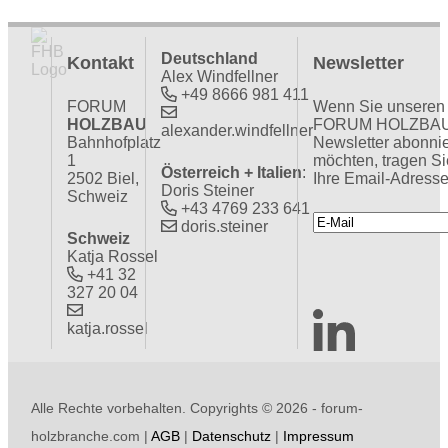
Deutschland
Kontakt
Newsletter
Alex Windfellner
+49 8666 981 411
FORUM
Wenn Sie unseren
HOLZBAU
FORUM HOLZBA
alexander.windfellner
Bahnhofplatz
Newsletter abonni
1
möchten, tragen Si
Österreich + Italien
:
2502 Biel,
Ihre Email-Adresse
Doris Steiner
Schweiz
+43 4769 233 641
doris.steiner
Schweiz
Katja Rossel
+41 32
327 20 04
katja.rossel
Alle Rechte vorbehalten. Copyrights ©
2026 - forum-
holzbranche.com |
AGB
|
Datenschutz
|
Impressum