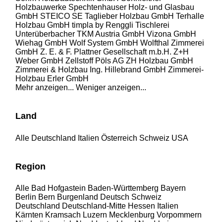
Holzbauwerke
Spechtenhauser Holz- und Glasbau
GmbH
STEICO SE
Taglieber Holzbau GmbH
Terhalle
Holzbau GmbH
timpla by Renggli
Tischlerei
Unterüberbacher
TKM Austria GmbH
Vizona GmbH
Wiehag GmbH
Wolf System GmbH
Wolfthal Zimmerei
GmbH
Z. E. & F. Plattner Gesellschaft m.b.H.
Z+H
Weber GmbH
Zellstoff Pöls AG
ZH Holzbau GmbH
Zimmerei & Holzbau Ing. Hillebrand GmbH
Zimmerei-
Holzbau Erler GmbH
Mehr anzeigen...
Weniger anzeigen...
Land
Alle
Deutschland
Italien
Österreich
Schweiz
USA
Region
Alle
Bad Hofgastein
Baden-Württemberg
Bayern
Berlin
Bern
Burgenland
Deutsch Schweiz
Deutschland
Deutschland-Mitte
Hessen
Italien
Kärnten
Kramsach
Luzern
Mecklenburg Vorpommern