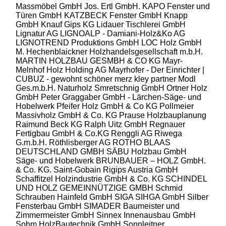
Massmöbel GmbH
Jos. Ertl GmbH.
KAPO Fenster und
Türen GmbH
KATZBECK Fenster GmbH
Knapp
GmbH
Knauf Gips KG
Lidauer Tischlerei GmbH
Lignatur AG
LIGNOALP - Damiani-Holz&Ko AG
LIGNOTREND Produktions GmbH
LOC Holz GmbH
M. Hechenblaickner Holzhandelsgesellschaft m.b.H.
MARTIN HOLZBAU GESMBH & CO KG
Mayr-
Melnhof Holz Holding AG
Mayrhofer - Der Einrichter |
CUBUZ - gewohnt schöner
merz kley partner
Modl
Ges.m.b.H.
Naturholz Smretschnig GmbH
Ortner Holz
GmbH
Peter Graggaber GmbH - Lärchen-Säge- und
Hobelwerk
Pfeifer Holz GmbH & Co KG
Pollmeier
Massivholz GmbH & Co. KG
Prause Holzbauplanung
Raimund Beck KG
Ralph Uitz GmbH
Regnauer
Fertigbau GmbH & Co.KG
Renggli AG
Riwega
G.m.b.H.
Röthlisberger AG
ROTHO BLAAS
DEUTSCHLAND GMBH
SÄBU Holzbau GmbH
Säge- und Hobelwerk BRUNBAUER – HOLZ GmbH.
& Co. KG.
Saint-Gobain Rigips Austria GmbH
Schaffitzel Holzindustrie GmbH & Co. KG
SCHINDEL
UND HOLZ GEMEINNÜTZIGE GMBH
Schmid
Schrauben Hainfeld GmbH
SIGA
SIHGA GmbH
Silber
Fensterbau GmbH
SIMADER Baumeister und
Zimmermeister GmbH
Sinnex Innenausbau GmbH
Sohm HolzBautechnik GmbH
Sonnleitner