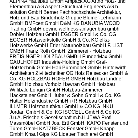
ALPINA Hausbau GmbH
Ampack AG
Artho Holz- und
Elementbau AG
Aspect Structural Engineers AG
b-
solution GmbH
Berner Fachhochschule Architektur,
Holz und Bau
Binderholz Gruppe
Blumer-Lehmann
GmbH
BMFcert GmbH
D&M KG
DANUBIA WOOD
Trading GmbH
devine wellness-anlagenbau gmbh
Dobler Holzbau GmbH
EGGER GmbH & Co. OG
EGGER Holzwerkstoffe GmbH & Co. KG
elka-
Holzwerke GmbH
Erler Naturholzbau GmbH
F. LIST
GMBH
Franz Roth GmbH, Zimmerei - Holzbau
FREISINGER HOLZBAU GMBH
FunderMax GmbH
GAULHOFER Industrie-Holding GmbH
Graf-
Holztechnik GmbH
Hali Büromöbel GmbH
Hinterwirth
Architekten Ziviltechniker OG
Holz Reisecker GmbH &
Co. KG
HOLZBAU HOFER GMBH
Holzbau Lindner
GmbH
Holzbau Vorholz Hawran GmbH
Holzbau
Willibald Longin GmbH
Holzbau-Zimmerei
Hacksteiner GmbH
Huber & Sohn GmbH & Co. KG
Hutter Holzindustrie GmbH
i+R Holzbau GmbH
ILLMER Holzmanufaktur GmbH & CO KG
INKU
Jordan GmbH & Co. KG
ISOCELL GmbH & Co KG
J.u.A. Frischeis Gesellschaft m.b.H
JEWA Profi-
Massmöbel GmbH
Jos. Ertl GmbH.
KAPO Fenster und
Türen GmbH
KATZBECK Fenster GmbH
Knapp
GmbH
Knauf Gips KG
Lidauer Tischlerei GmbH