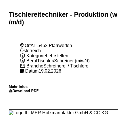
Tischlereitechniker - Produktion (w
/m
/d)
Ort
AT-5452 Pfarrwerfen
Österreich
Kategorie
Lehrstellen
Beruf
Tischler/Schreiner (m/w/d)
Branche
Schreinerei / Tischlerei
Datum
19.02.2026
Mehr Infos
Download PDF