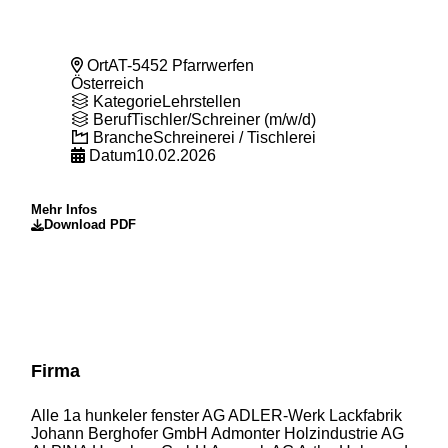
Ort
AT-5452 Pfarrwerfen
Österreich
Kategorie
Lehrstellen
Beruf
Tischler/Schreiner (m/w/d)
Branche
Schreinerei / Tischlerei
Datum
10.02.2026
Mehr Infos
Download PDF
Firma
Alle
1a hunkeler fenster AG
ADLER-Werk Lackfabrik
Johann Berghofer GmbH
Admonter Holzindustrie AG