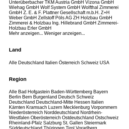
Unterüberbacher
TKM Austria GmbH
Vizona GmbH
Wiehag GmbH
Wolf System GmbH
Wolfthal Zimmerei
GmbH
Z. E. & F. Plattner Gesellschaft m.b.H.
Z+H
Weber GmbH
Zellstoff Pöls AG
ZH Holzbau GmbH
Zimmerei & Holzbau Ing. Hillebrand GmbH
Zimmerei-
Holzbau Erler GmbH
Mehr anzeigen...
Weniger anzeigen...
Land
Alle
Deutschland
Italien
Österreich
Schweiz
USA
Region
Alle
Bad Hofgastein
Baden-Württemberg
Bayern
Berlin
Bern
Burgenland
Deutsch Schweiz
Deutschland
Deutschland-Mitte
Hessen
Italien
Kärnten
Kramsach
Luzern
Mecklenburg Vorpommern
Niederösterreich
Norddeutschland
Nordrhein-
Westfalen
Oberösterreich
Ostdeutschland
Ostschweiz
Rheinland-Pfalz
Salzburg
St. Gallen
Steiermark
Süddeutschland
Thüringen
Tirol
Vorarlberg