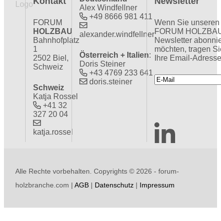
Kontakt
Newsletter
Alex Windfellner
+49 8666 981 411
FORUM
Wenn Sie unseren
HOLZBAU
FORUM HOLZBA
alexander.windfellner
Bahnhofplatz
Newsletter abonni
1
möchten, tragen Si
Österreich + Italien
:
2502 Biel,
Ihre Email-Adresse
Doris Steiner
Schweiz
+43 4769 233 641
doris.steiner
Schweiz
Katja Rossel
+41 32
327 20 04
katja.rossel
Alle Rechte vorbehalten. Copyrights ©
2026 - forum-
holzbranche.com |
AGB
|
Datenschutz
|
Impressum