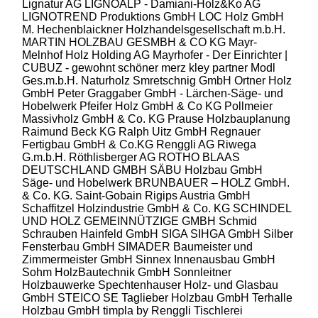
Lignatur AG
LIGNOALP - Damiani-Holz&Ko AG
LIGNOTREND Produktions GmbH
LOC Holz GmbH
M. Hechenblaickner Holzhandelsgesellschaft m.b.H.
MARTIN HOLZBAU GESMBH & CO KG
Mayr-
Melnhof Holz Holding AG
Mayrhofer - Der Einrichter |
CUBUZ - gewohnt schöner
merz kley partner
Modl
Ges.m.b.H.
Naturholz Smretschnig GmbH
Ortner Holz
GmbH
Peter Graggaber GmbH - Lärchen-Säge- und
Hobelwerk
Pfeifer Holz GmbH & Co KG
Pollmeier
Massivholz GmbH & Co. KG
Prause Holzbauplanung
Raimund Beck KG
Ralph Uitz GmbH
Regnauer
Fertigbau GmbH & Co.KG
Renggli AG
Riwega
G.m.b.H.
Röthlisberger AG
ROTHO BLAAS
DEUTSCHLAND GMBH
SÄBU Holzbau GmbH
Säge- und Hobelwerk BRUNBAUER – HOLZ GmbH.
& Co. KG.
Saint-Gobain Rigips Austria GmbH
Schaffitzel Holzindustrie GmbH & Co. KG
SCHINDEL
UND HOLZ GEMEINNÜTZIGE GMBH
Schmid
Schrauben Hainfeld GmbH
SIGA
SIHGA GmbH
Silber
Fensterbau GmbH
SIMADER Baumeister und
Zimmermeister GmbH
Sinnex Innenausbau GmbH
Sohm HolzBautechnik GmbH
Sonnleitner
Holzbauwerke
Spechtenhauser Holz- und Glasbau
GmbH
STEICO SE
Taglieber Holzbau GmbH
Terhalle
Holzbau GmbH
timpla by Renggli
Tischlerei