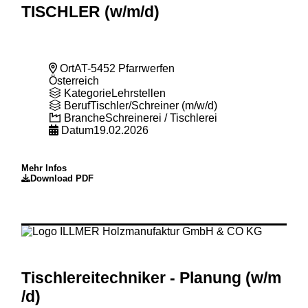
TISCHLER (w
/m
/d)
Ort
AT-5452 Pfarrwerfen
Österreich
Kategorie
Lehrstellen
Beruf
Tischler/Schreiner (m/w/d)
Branche
Schreinerei / Tischlerei
Datum
19.02.2026
Mehr Infos
Download PDF
Tischlereitechniker - Planung (w
/m
/d)