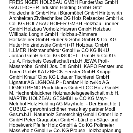
FREISINGER HOLZBAU GMBH
FunderMax GmbH
GAULHOFER Industrie-Holding GmbH
Graf-
Holztechnik GmbH
Hali Büromöbel GmbH
Hinterwirth
Architekten Ziviltechniker OG
Holz Reisecker GmbH &
Co. KG
HOLZBAU HOFER GMBH
Holzbau Lindner
GmbH
Holzbau Vorholz Hawran GmbH
Holzbau
Willibald Longin GmbH
Holzbau-Zimmerei
Hacksteiner GmbH
Huber & Sohn GmbH & Co. KG
Hutter Holzindustrie GmbH
i+R Holzbau GmbH
ILLMER Holzmanufaktur GmbH & CO KG
INKU
Jordan GmbH & Co. KG
ISOCELL GmbH & Co KG
J.u.A. Frischeis Gesellschaft m.b.H
JEWA Profi-
Massmöbel GmbH
Jos. Ertl GmbH.
KAPO Fenster und
Türen GmbH
KATZBECK Fenster GmbH
Knapp
GmbH
Knauf Gips KG
Lidauer Tischlerei GmbH
Lignatur AG
LIGNOALP - Damiani-Holz&Ko AG
LIGNOTREND Produktions GmbH
LOC Holz GmbH
M. Hechenblaickner Holzhandelsgesellschaft m.b.H.
MARTIN HOLZBAU GESMBH & CO KG
Mayr-
Melnhof Holz Holding AG
Mayrhofer - Der Einrichter |
CUBUZ - gewohnt schöner
merz kley partner
Modl
Ges.m.b.H.
Naturholz Smretschnig GmbH
Ortner Holz
GmbH
Peter Graggaber GmbH - Lärchen-Säge- und
Hobelwerk
Pfeifer Holz GmbH & Co KG
Pollmeier
Massivholz GmbH & Co. KG
Prause Holzbauplanung