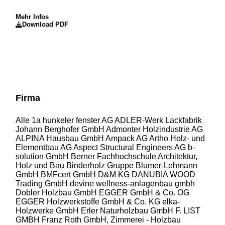
Mehr Infos
Download PDF
Firma
Alle
1a hunkeler fenster AG
ADLER-Werk Lackfabrik
Johann Berghofer GmbH
Admonter Holzindustrie AG
ALPINA Hausbau GmbH
Ampack AG
Artho Holz- und
Elementbau AG
Aspect Structural Engineers AG
b-
solution GmbH
Berner Fachhochschule Architektur,
Holz und Bau
Binderholz Gruppe
Blumer-Lehmann
GmbH
BMFcert GmbH
D&M KG
DANUBIA WOOD
Trading GmbH
devine wellness-anlagenbau gmbh
Dobler Holzbau GmbH
EGGER GmbH & Co. OG
EGGER Holzwerkstoffe GmbH & Co. KG
elka-
Holzwerke GmbH
Erler Naturholzbau GmbH
F. LIST
GMBH
Franz Roth GmbH, Zimmerei - Holzbau