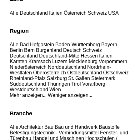
Alle
Deutschland
Italien
Österreich
Schweiz
USA
Region
Alle
Bad Hofgastein
Baden-Württemberg
Bayern
Berlin
Bern
Burgenland
Deutsch Schweiz
Deutschland
Deutschland-Mitte
Hessen
Italien
Kärnten
Kramsach
Luzern
Mecklenburg Vorpommern
Niederösterreich
Norddeutschland
Nordrhein-
Westfalen
Oberösterreich
Ostdeutschland
Ostschweiz
Rheinland-Pfalz
Salzburg
St. Gallen
Steiermark
Süddeutschland
Thüringen
Tirol
Vorarlberg
Westdeutschland
Wien
Mehr anzeigen...
Weniger anzeigen...
Branche
Alle
Architektur
Bau
Bau und Handwerk
Baustoffe
Befestigungstechnik - Verbindungsmittel
Fenster- und
Türenbau
Handel und Maschinen
Hochschulen /