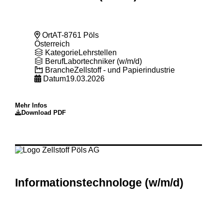
Ort
AT-8761 Pöls
Österreich
Kategorie
Lehrstellen
Beruf
Labortechniker (w/m/d)
Branche
Zellstoff - und Papierindustrie
Datum
19.03.2026
Mehr Infos
Download PDF
Informationstechnologe (w
/m
/d)