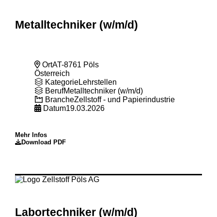
Metalltechniker (w
/m
/d)
Ort
AT-8761 Pöls
Österreich
Kategorie
Lehrstellen
Beruf
Metalltechniker (w/m/d)
Branche
Zellstoff - und Papierindustrie
Datum
19.03.2026
Mehr Infos
Download PDF
Labortechniker (w
/m
/d)