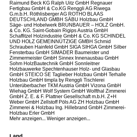
Raimund Beck KG
Ralph Uitz GmbH
Regnauer
Fertigbau GmbH & Co.KG
Renggli AG
Riwega
G.m.b.H.
Röthlisberger AG
ROTHO BLAAS
DEUTSCHLAND GMBH
SÄBU Holzbau GmbH
Säge- und Hobelwerk BRUNBAUER – HOLZ GmbH.
& Co. KG.
Saint-Gobain Rigips Austria GmbH
Schaffitzel Holzindustrie GmbH & Co. KG
SCHINDEL
UND HOLZ GEMEINNÜTZIGE GMBH
Schmid
Schrauben Hainfeld GmbH
SIGA
SIHGA GmbH
Silber
Fensterbau GmbH
SIMADER Baumeister und
Zimmermeister GmbH
Sinnex Innenausbau GmbH
Sohm HolzBautechnik GmbH
Sonnleitner
Holzbauwerke
Spechtenhauser Holz- und Glasbau
GmbH
STEICO SE
Taglieber Holzbau GmbH
Terhalle
Holzbau GmbH
timpla by Renggli
Tischlerei
Unterüberbacher
TKM Austria GmbH
Vizona GmbH
Wiehag GmbH
Wolf System GmbH
Wolfthal Zimmerei
GmbH
Z. E. & F. Plattner Gesellschaft m.b.H.
Z+H
Weber GmbH
Zellstoff Pöls AG
ZH Holzbau GmbH
Zimmerei & Holzbau Ing. Hillebrand GmbH
Zimmerei-
Holzbau Erler GmbH
Mehr anzeigen...
Weniger anzeigen...
Land