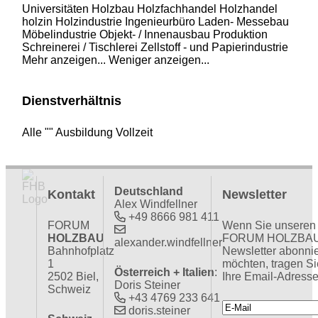
Universitäten
Holzbau
Holzfachhandel
Holzhandel
holzin
Holzindustrie
Ingenieurbüro
Laden- Messebau
Möbelindustrie
Objekt- / Innenausbau
Produktion
Schreinerei / Tischlerei
Zellstoff - und Papierindustrie
Mehr anzeigen...
Weniger anzeigen...
Dienstverhältnis
Alle
""
Ausbildung
Vollzeit
Deutschland
Kontakt
Newsletter
Alex Windfellner
+49 8666 981 411
FORUM
Wenn Sie unseren
HOLZBAU
FORUM HOLZBA
alexander.windfellner
Bahnhofplatz
Newsletter abonni
1
möchten, tragen Si
Österreich + Italien
:
2502 Biel,
Ihre Email-Adresse
Doris Steiner
Schweiz
+43 4769 233 641
doris.steiner