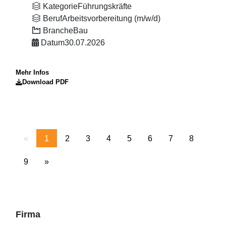
Kategorie
Führungskräfte
Beruf
Arbeitsvorbereitung (m/w/d)
Branche
Bau
Datum
30.07.2026
Mehr Infos
Download PDF
«
1
2
3
4
5
6
7
8
9
»
Firma