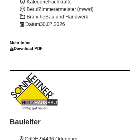
Kategorie
Fachkräfte
Beruf
Zimmerermeister (m/w/d)
Branche
Bau und Handwerk
Datum
30.07.2026
Mehr Infos
Download PDF
Bauleiter
Ort
DE-94496 Ortenburg