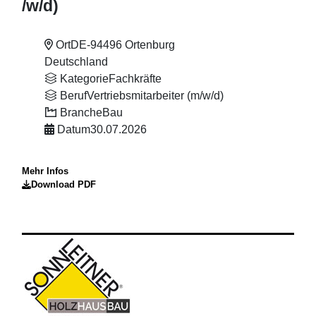
/w
/d)
Ort
DE-94496 Ortenburg
Deutschland
Kategorie
Fachkräfte
Beruf
Vertriebsmitarbeiter (m/w/d)
Branche
Bau
Datum
30.07.2026
Mehr Infos
Download PDF