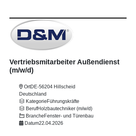
Vertriebsmitarbeiter Außendienst
(m
/w
/d)
Ort
DE-56204 Hillscheid
Deutschland
Kategorie
Führungskräfte
Beruf
Holzbautechniker (m/w/d)
Branche
Fenster- und Türenbau
Datum
22.04.2026