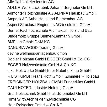
Alle
1a hunkeler fenster AG
ADLER-Werk Lackfabrik Johann Berghofer GmbH
Admonter Holzindustrie AG
ALPINA Hausbau GmbH
Ampack AG
Artho Holz- und Elementbau AG
Aspect Structural Engineers AG
b-solution GmbH
Berner Fachhochschule Architektur, Holz und Bau
Binderholz Gruppe
Blumer-Lehmann GmbH
BMFcert GmbH
D&M KG
DANUBIA WOOD Trading GmbH
devine wellness-anlagenbau gmbh
Dobler Holzbau GmbH
EGGER GmbH & Co. OG
EGGER Holzwerkstoffe GmbH & Co. KG
elka-Holzwerke GmbH
Erler Naturholzbau GmbH
F. LIST GMBH
Franz Roth GmbH, Zimmerei - Holzbau
FREISINGER HOLZBAU GMBH
FunderMax GmbH
GAULHOFER Industrie-Holding GmbH
Graf-Holztechnik GmbH
Hali Büromöbel GmbH
Hinterwirth Architekten Ziviltechniker OG
Holz Reisecker GmbH & Co. KG