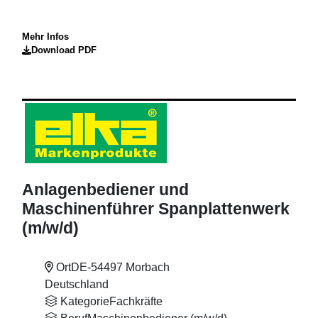
Mehr Infos
Download PDF
Anlagenbediener und
Maschinenführer Spanplattenwerk
(m
/w
/d)
Ort
DE-54497 Morbach
Deutschland
Kategorie
Fachkräfte