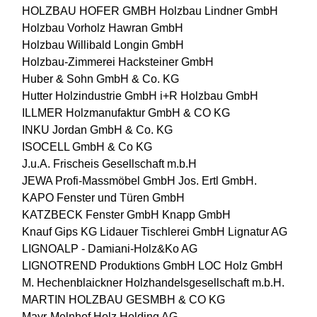
HOLZBAU HOFER GMBH
Holzbau Lindner GmbH
Holzbau Vorholz Hawran GmbH
Holzbau Willibald Longin GmbH
Holzbau-Zimmerei Hacksteiner GmbH
Huber & Sohn GmbH & Co. KG
Hutter Holzindustrie GmbH
i+R Holzbau GmbH
ILLMER Holzmanufaktur GmbH & CO KG
INKU Jordan GmbH & Co. KG
ISOCELL GmbH & Co KG
J.u.A. Frischeis Gesellschaft m.b.H
JEWA Profi-Massmöbel GmbH
Jos. Ertl GmbH.
KAPO Fenster und Türen GmbH
KATZBECK Fenster GmbH
Knapp GmbH
Knauf Gips KG
Lidauer Tischlerei GmbH
Lignatur AG
LIGNOALP - Damiani-Holz&Ko AG
LIGNOTREND Produktions GmbH
LOC Holz GmbH
M. Hechenblaickner Holzhandelsgesellschaft m.b.H.
MARTIN HOLZBAU GESMBH & CO KG
Mayr-Melnhof Holz Holding AG