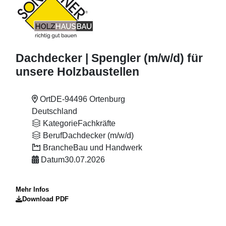
Dachdecker | Spengler (m
/w
/d) für
unsere Holzbaustellen
Ort
DE-94496 Ortenburg
Deutschland
Kategorie
Fachkräfte
Beruf
Dachdecker (m/w/d)
Branche
Bau und Handwerk
Datum
30.07.2026
Mehr Infos
Download PDF