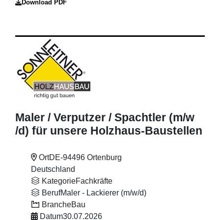
Download PDF
Maler
/ Verputzer
/ Spachtler (m
/w
/d) für unsere Holzhaus-Baustellen
Ort
DE-94496 Ortenburg
Deutschland
Kategorie
Fachkräfte
Beruf
Maler - Lackierer (m/w/d)
Branche
Bau
Datum
30.07.2026