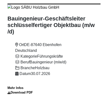
Bauingenieur-Geschäftsleiter
schlüsselfertiger Objektbau (m
/w
/d)
Ort
DE-87640 Ebenhofen
Deutschland
Kategorie
Führungskräfte
Beruf
Bauingenieur (m/w/d)
Branche
Holzbau
Datum
30.07.2026
Mehr Infos
Download PDF