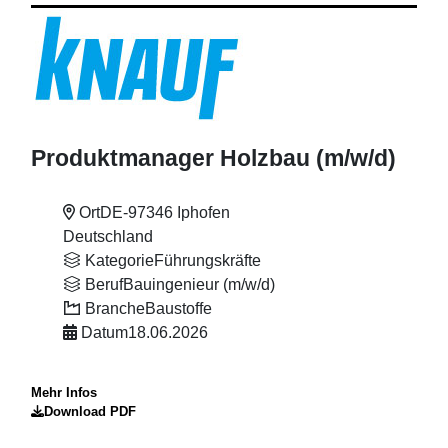
Produktmanager Holzbau (m
/w
/d)
Ort
DE-97346 Iphofen
Deutschland
Kategorie
Führungskräfte
Beruf
Bauingenieur (m/w/d)
Branche
Baustoffe
Datum
18.06.2026
Mehr Infos
Download PDF