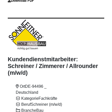
Download PDF
Kundendienstmitarbeiter:
Schreiner
/ Zimmerer
/ Allrounder
(m
/w
/d)
Ort
DE-94496 _
Deutschland
Kategorie
Fachkräfte
Beruf
Schreiner (m/w/d)
Branche
Bau