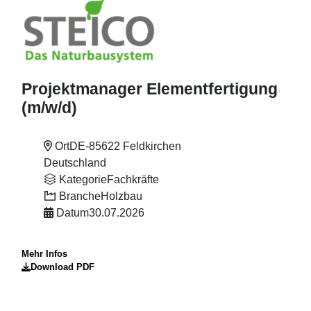
Projektmanager Elementfertigung
(m
/w
/d)
Ort
DE-85622 Feldkirchen
Deutschland
Kategorie
Fachkräfte
Branche
Holzbau
Datum
30.07.2026
Mehr Infos
Download PDF