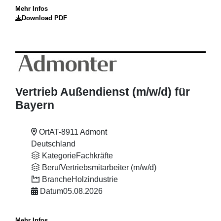
Mehr Infos
Download PDF
Vertrieb Außendienst (m
/w
/d) für
Bayern
Ort
AT-8911 Admont
Deutschland
Kategorie
Fachkräfte
Beruf
Vertriebsmitarbeiter (m/w/d)
Branche
Holzindustrie
Datum
05.08.2026
Mehr Infos