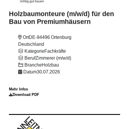
Holzbaumonteure (m
/w
/d) für den
Bau von Premiumhäusern
Ort
DE-94496 Ortenburg
Deutschland
Kategorie
Fachkräfte
Beruf
Zimmerer (m/w/d)
Branche
Holzbau
Datum
30.07.2026
Mehr Infos
Download PDF