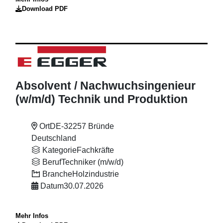
Download PDF
Absolvent
/ Nachwuchsingenieur
(w
/m
/d) Technik und Produktion
Ort
DE-32257 Bründe
Deutschland
Kategorie
Fachkräfte
Beruf
Techniker (m/w/d)
Branche
Holzindustrie
Datum
30.07.2026
Mehr Infos