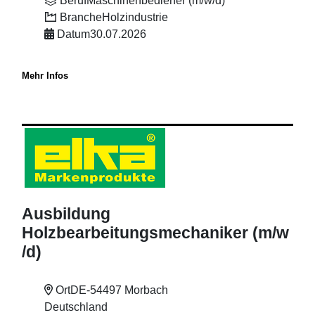
Beruf
Maschinenbediener (m/w/d)
Branche
Holzindustrie
Datum
30.07.2026
Mehr Infos
Ausbildung
Holzbearbeitungsmechaniker (m
/w
/d)
Ort
DE-54497 Morbach
Deutschland