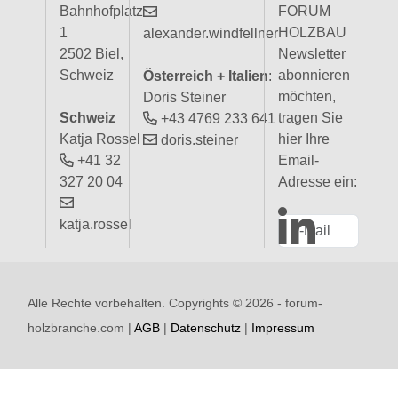
Bahnhofplatz
FORUM
1
HOLZBAU
alexander.windfellner
2502 Biel,
Newsletter
Schweiz
abonnieren
Österreich + Italien
:
möchten,
Doris Steiner
Schweiz
tragen Sie
+43 4769 233 641
Katja Rossel
hier Ihre
doris.steiner
+41 32
Email-
327 20 04
Adresse ein:
katja.rossel
Alle Rechte vorbehalten. Copyrights ©
2026 - forum-
holzbranche.com |
AGB
|
Datenschutz
|
Impressum