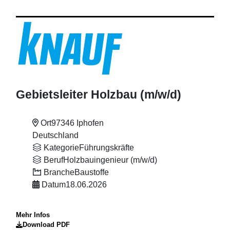
Gebietsleiter Holzbau (m
/w
/d)
Ort
97346 Iphofen
Deutschland
Kategorie
Führungskräfte
Beruf
Holzbauingenieur (m/w/d)
Branche
Baustoffe
Datum
18.06.2026
Mehr Infos
Download PDF