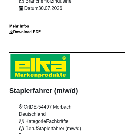
Branche
Holzindustrie
Datum
30.07.2026
Mehr Infos
Download PDF
Staplerfahrer (m
/w
/d)
Ort
DE-54497 Morbach
Deutschland
Kategorie
Fachkräfte
Beruf
Staplerfahrer (m/w/d)