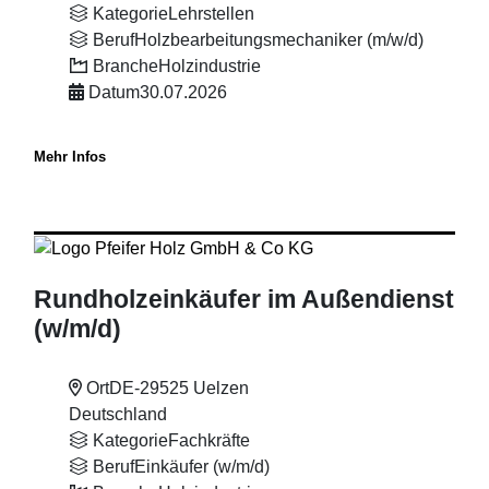
Kategorie
Lehrstellen
Beruf
Holzbearbeitungsmechaniker (m/w/d)
Branche
Holzindustrie
Datum
30.07.2026
Mehr Infos
Rundholzeinkäufer im Außendienst
(w
/m
/d)
Ort
DE-29525 Uelzen
Deutschland
Kategorie
Fachkräfte
Beruf
Einkäufer (w/m/d)