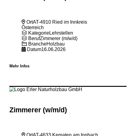
Ort
AT-4910 Ried im Innkreis
Österreich
Kategorie
Lehrstellen
Beruf
Zimmerer (m/w/d)
Branche
Holzbau
Datum
16.06.2026
Mehr Infos
Zimmerer (w
/m
/d)
Ort
AT-4633 Kematen am Innbach