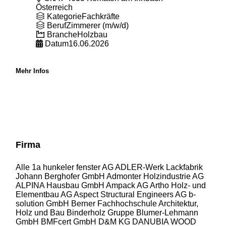
Österreich
Kategorie
Fachkräfte
Beruf
Zimmerer (m/w/d)
Branche
Holzbau
Datum
16.06.2026
Mehr Infos
Firma
Alle
1a hunkeler fenster AG
ADLER-Werk Lackfabrik
Johann Berghofer GmbH
Admonter Holzindustrie AG
ALPINA Hausbau GmbH
Ampack AG
Artho Holz- und
Elementbau AG
Aspect Structural Engineers AG
b-
solution GmbH
Berner Fachhochschule Architektur,
Holz und Bau
Binderholz Gruppe
Blumer-Lehmann
GmbH
BMFcert GmbH
D&M KG
DANUBIA WOOD