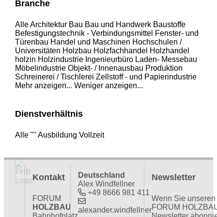
Branche
Alle
Architektur
Bau
Bau und Handwerk
Baustoffe
Befestigungstechnik - Verbindungsmittel
Fenster- und
Türenbau
Handel und Maschinen
Hochschulen /
Universitäten
Holzbau
Holzfachhandel
Holzhandel
holzin
Holzindustrie
Ingenieurbüro
Laden- Messebau
Möbelindustrie
Objekt- / Innenausbau
Produktion
Schreinerei / Tischlerei
Zellstoff - und Papierindustrie
Mehr anzeigen...
Weniger anzeigen...
Dienstverhältnis
Alle
""
Ausbildung
Vollzeit
Deutschland
Kontakt
Newsletter
Alex Windfellner
+49 8666 981 411
FORUM
Wenn Sie unseren
HOLZBAU
FORUM HOLZBA
alexander.windfellner
Bahnhofplatz
Newsletter abonni