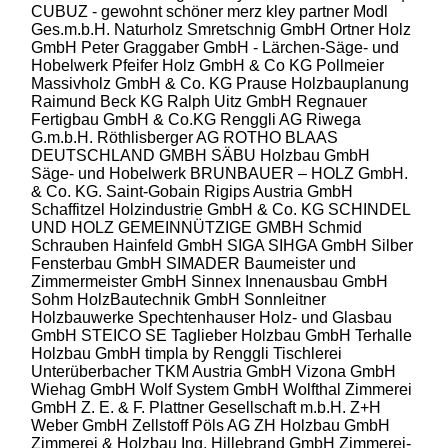
CUBUZ - gewohnt schöner
merz kley partner
Modl
Ges.m.b.H.
Naturholz Smretschnig GmbH
Ortner Holz
GmbH
Peter Graggaber GmbH - Lärchen-Säge- und
Hobelwerk
Pfeifer Holz GmbH & Co KG
Pollmeier
Massivholz GmbH & Co. KG
Prause Holzbauplanung
Raimund Beck KG
Ralph Uitz GmbH
Regnauer
Fertigbau GmbH & Co.KG
Renggli AG
Riwega
G.m.b.H.
Röthlisberger AG
ROTHO BLAAS
DEUTSCHLAND GMBH
SÄBU Holzbau GmbH
Säge- und Hobelwerk BRUNBAUER – HOLZ GmbH.
& Co. KG.
Saint-Gobain Rigips Austria GmbH
Schaffitzel Holzindustrie GmbH & Co. KG
SCHINDEL
UND HOLZ GEMEINNÜTZIGE GMBH
Schmid
Schrauben Hainfeld GmbH
SIGA
SIHGA GmbH
Silber
Fensterbau GmbH
SIMADER Baumeister und
Zimmermeister GmbH
Sinnex Innenausbau GmbH
Sohm HolzBautechnik GmbH
Sonnleitner
Holzbauwerke
Spechtenhauser Holz- und Glasbau
GmbH
STEICO SE
Taglieber Holzbau GmbH
Terhalle
Holzbau GmbH
timpla by Renggli
Tischlerei
Unterüberbacher
TKM Austria GmbH
Vizona GmbH
Wiehag GmbH
Wolf System GmbH
Wolfthal Zimmerei
GmbH
Z. E. & F. Plattner Gesellschaft m.b.H.
Z+H
Weber GmbH
Zellstoff Pöls AG
ZH Holzbau GmbH
Zimmerei & Holzbau Ing. Hillebrand GmbH
Zimmerei-