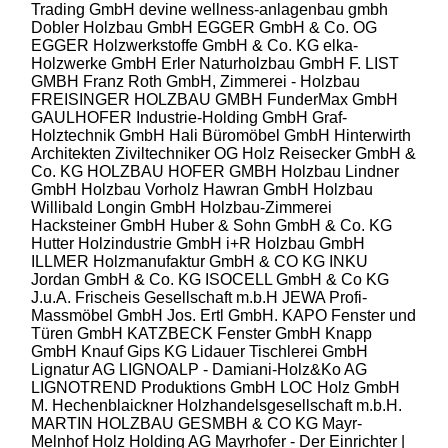
Trading GmbH
devine wellness-anlagenbau gmbh
Dobler Holzbau GmbH
EGGER GmbH & Co. OG
EGGER Holzwerkstoffe GmbH & Co. KG
elka-
Holzwerke GmbH
Erler Naturholzbau GmbH
F. LIST
GMBH
Franz Roth GmbH, Zimmerei - Holzbau
FREISINGER HOLZBAU GMBH
FunderMax GmbH
GAULHOFER Industrie-Holding GmbH
Graf-
Holztechnik GmbH
Hali Büromöbel GmbH
Hinterwirth
Architekten Ziviltechniker OG
Holz Reisecker GmbH &
Co. KG
HOLZBAU HOFER GMBH
Holzbau Lindner
GmbH
Holzbau Vorholz Hawran GmbH
Holzbau
Willibald Longin GmbH
Holzbau-Zimmerei
Hacksteiner GmbH
Huber & Sohn GmbH & Co. KG
Hutter Holzindustrie GmbH
i+R Holzbau GmbH
ILLMER Holzmanufaktur GmbH & CO KG
INKU
Jordan GmbH & Co. KG
ISOCELL GmbH & Co KG
J.u.A. Frischeis Gesellschaft m.b.H
JEWA Profi-
Massmöbel GmbH
Jos. Ertl GmbH.
KAPO Fenster und
Türen GmbH
KATZBECK Fenster GmbH
Knapp
GmbH
Knauf Gips KG
Lidauer Tischlerei GmbH
Lignatur AG
LIGNOALP - Damiani-Holz&Ko AG
LIGNOTREND Produktions GmbH
LOC Holz GmbH
M. Hechenblaickner Holzhandelsgesellschaft m.b.H.
MARTIN HOLZBAU GESMBH & CO KG
Mayr-
Melnhof Holz Holding AG
Mayrhofer - Der Einrichter |