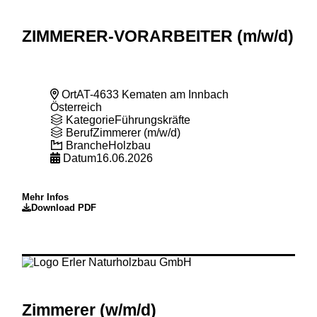
ZIMMERER-VORARBEITER (m
/w
/d)
Ort
AT-4633 Kematen am Innbach
Österreich
Kategorie
Führungskräfte
Beruf
Zimmerer (m/w/d)
Branche
Holzbau
Datum
16.06.2026
Mehr Infos
Download PDF
Zimmerer (w
/m
/d)